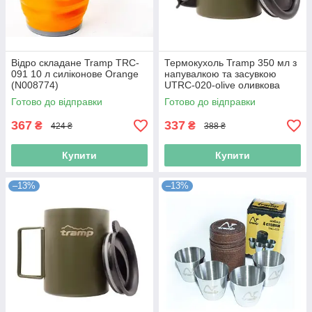
Відро складане Tramp TRC-
Термокухоль Tramp 350 мл з
091 10 л силіконове Orange
напувалкою та засувкою
(N008774)
UTRC-020-olive оливкова
(Niz16018)
Готово до відправки
Готово до відправки
367
337
₴
₴
424 ₴
388 ₴
Купити
Купити
–13%
–13%