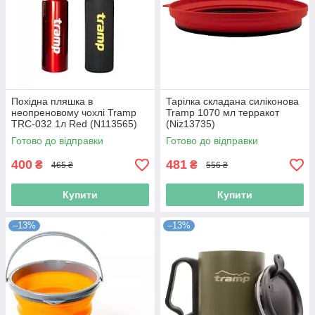
Похідна пляшка в
Тарілка складана силіконова
неопреновому чохлі Tramp
Tramp 1070 мл терракот
TRC-032 1л Red (N113565)
(Niz13735)
Готово до відправки
Готово до відправки
400
481
₴
₴
465 ₴
556 ₴
Купити
Купити
–13%
–13%