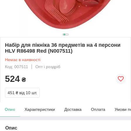
Набір для пікніка 36 предметів на 4 персони
HLV R86498 Red (N007511)
Немає в наявності
Код: 007511
Опт і роздріб
524
₴
451 ₴
від 10 шт.
Опис
Характеристики
Доставка
Оплата
Умови п
Опис