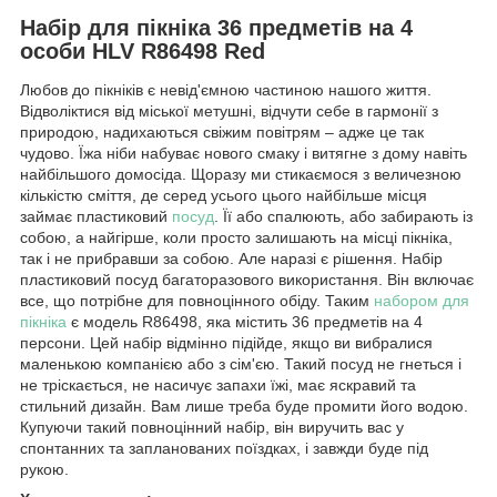
Набір для пікніка 36 предметів на 4
особи HLV R86498 Red
Любов до пікніків є невід'ємною частиною нашого життя.
Відволіктися від міської метушні, відчути себе в гармонії з
природою, надихаються свіжим повітрям – адже це так
чудово. Їжа ніби набуває нового смаку і витягне з дому навіть
найбільшого домосіда. Щоразу ми стикаємося з величезною
кількістю сміття, де серед усього цього найбільше місця
займає пластиковий
посуд
. Її або спалюють, або забирають із
собою, а найгірше, коли просто залишають на місці пікніка,
так і не прибравши за собою. Але наразі є рішення. Набір
пластиковий посуд багаторазового використання. Він включає
все, що потрібне для повноцінного обіду. Таким
набором для
пікніка
є модель R86498, яка містить 36 предметів на 4
персони. Цей набір відмінно підійде, якщо ви вибралися
маленькою компанією або з сім'єю. Такий посуд не гнеться і
не тріскається, не насичує запахи їжі, має яскравий та
стильний дизайн. Вам лише треба буде промити його водою.
Купуючи такий повноцінний набір, він виручить вас у
спонтанних та запланованих поїздках, і завжди буде під
рукою.