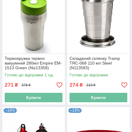
Термокружка термос
Складаний склянку Tramp
вакуумний 280мл Empire EM-
TRC-068 110 мл Steel
1513 Green (Niz13358)
(N113583)
Готово до відправки 1 од.
Готово до відправки
271
274
₴
₴
378 ₴
319 ₴
Купити
Купити
–14%
–13%