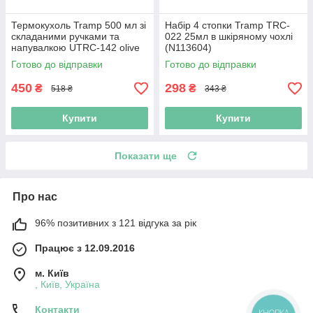
Термокухоль Tramp 500 мл зі
Набір 4 стопки Tramp TRC-
складаними ручками та
022 25мл в шкіряному чохлі
напувалкою UTRC-142 olive
(N113604)
(Niz16019)
Готово до відправки
Готово до відправки
450
298
₴
₴
518 ₴
343 ₴
Купити
Купити
Показати ще
Про нас
96% позитивних з 121 відгука за рік
Працює з 12.09.2016
м. Київ
, Київ, Україна
Контакти
КНОПКА