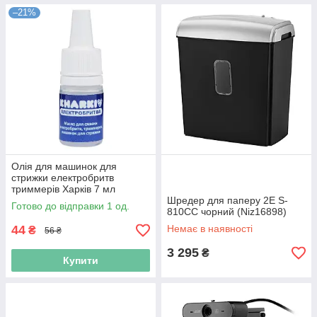
–21%
Олія для машинок для
стрижки електробритв
триммерів Харків 7 мл
(Niz14736)
Шредер для паперу 2E S-
Готово до відправки 1 од.
810CC чорний (Niz16898)
44
Немає в наявності
₴
56 ₴
3 295
₴
Купити