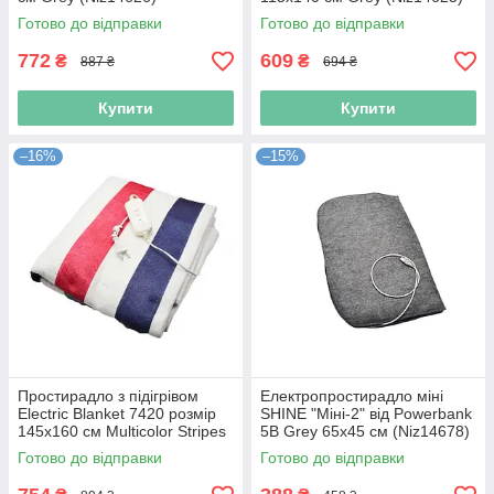
Готово до відправки
Готово до відправки
772
609
₴
₴
887 ₴
694 ₴
Купити
Купити
–16%
–15%
Простирадло з підігрівом
Електропростирадло міні
Electric Blanket 7420 розмір
SHINE "Міні-2" від Powerbank
145х160 см Multicolor Stripes
5В Grey 65х45 см (Niz14678)
(Niz14627)
Готово до відправки
Готово до відправки