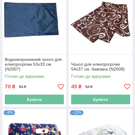
Водонепроникний чохол для
електрогрілки 53х33 см
Чохол для електрогрілки
(N2007)
54х37 см, бавовна (N2008)
Готово до відправки
Готово до відправки
70
45
₴
₴
81 ₴
52 ₴
Купити
Купити
–8%
–13%