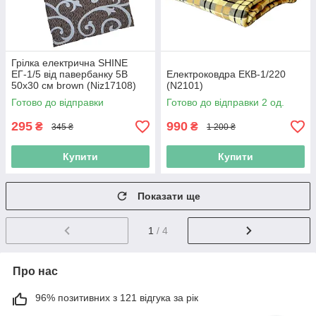
Грілка електрична SHINE
ЕГ-1/5 від павербанку 5В
Електроковдра ЕКВ-1/220
50х30 см brown (Niz17108)
(N2101)
Готово до відправки
Готово до відправки 2 од.
295
990
₴
₴
345 ₴
1 200 ₴
Купити
Купити
Показати ще
1
/ 4
Про нас
96% позитивних з 121 відгука за рік