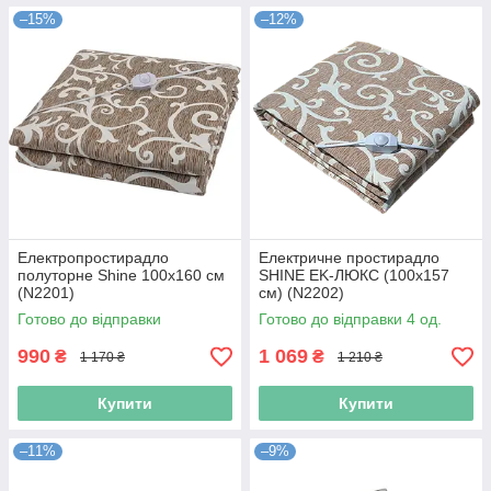
–15%
–12%
Електропростирадло
Електричне простирадло
полуторне Shine 100x160 см
SHINE EK-ЛЮКС (100x157
(N2201)
см) (N2202)
Готово до відправки
Готово до відправки 4 од.
990
1 069
₴
₴
1 170 ₴
1 210 ₴
Купити
Купити
–11%
–9%