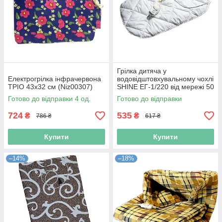
Грілка дитяча у
Електрогрілка інфрачервона
водовідштовхувальному чохлі
ТРІО 43х32 см (Niz00307)
SHINE ЕГ-1/220 від мережі 50
х 30 см (Niz16574)
Готово до відправки 4 од.
Готово до відправки
724
535
₴
₴
786 ₴
617 ₴
Купити
Купити
–14%
–18%