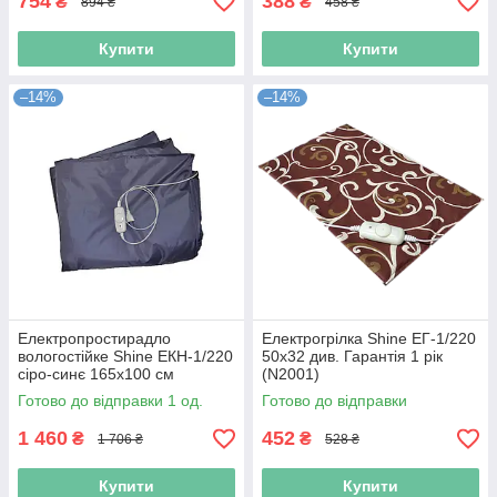
754
388
₴
₴
894 ₴
458 ₴
Купити
Купити
–14%
–14%
Електропростирадло
Електрогрілка Shine ЕГ-1/220
вологостійке Shine ЕКН-1/220
50x32 див. Гарантія 1 рік
сіро-синє 165х100 см
(N2001)
(Niz17059)
Готово до відправки 1 од.
Готово до відправки
1 460
452
₴
₴
1 706 ₴
528 ₴
Купити
Купити