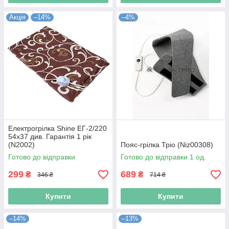
Акція
–14%
–4%
Електрогрілка Shine ЕГ-2/220
54x37 див. Гарантія 1 рік
(N2002)
Пояс-грілка Тріо (Niz00308)
Готово до відправки
Готово до відправки 1 од.
299
689
₴
₴
346 ₴
714 ₴
Купити
Купити
–14%
–13%