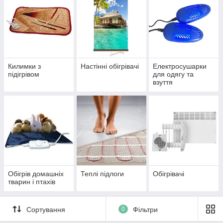
Килимки з
Настінні обігрівачі
Електросушарки
підігрівом
для одягу та
взуття
Обігрів домашніх
Теплі підлоги
Обігрівачі
тварин і птахів
Сортування
0
Фільтри