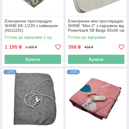
Електричне простирадло
Електричне міні простирадло
SHINE EK-1/220 з таймером
SHINE "Міні-2" з підігрівом від
(N111191)
Powerbank 5В Beige 65х45 см
(Niz14559)
Готово до відправки 1 од.
Готово до відправки
1 195
398
₴
₴
1 305 ₴
458 ₴
Купити
Купити
–12%
–16%