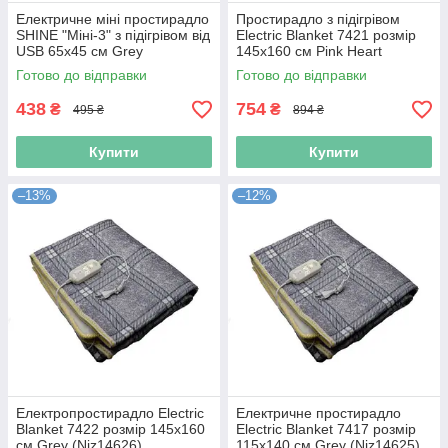
Електричне міні простирадло
Простирадло з підігрівом
SHINE "Міні-3" з підігрівом від
Electric Blanket 7421 розмір
USB 65х45 см Grey
145х160 см Pink Heart
(Niz14560)
(Niz14624)
Готово до відправки
Готово до відправки
438
754
₴
₴
495 ₴
894 ₴
Купити
Купити
–13%
–12%
Електропростирадло Electric
Електричне простирадло
Blanket 7422 розмір 145х160
Electric Blanket 7417 розмір
см Grey (Niz14626)
115х140 см Grey (Niz14625)