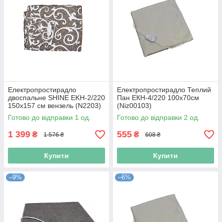
Електропростирадло
Електропростирадло Теплий
двоспальне SHINE EKН-2/220
Пан ЕКН-4/220 100х70см
150x157 см вензель (N2203)
(Niz00103)
Готово до відправки 1 од.
Готово до відправки 2 од.
1 399
555
₴
₴
1 576 ₴
608 ₴
Купити
Купити
–9%
–6%