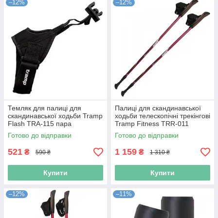
–12%
–12%
Темляк для палиці для
Палиці для скандинавської
скандинавської ходьби Tramp
ходьби телескопічні трекінгові
Flash TRA-115 пара
Tramp Fitness TRR-011
(N113179)
(N002248)
Готово до відправки
Готово до відправки
521
1 159
₴
₴
590 ₴
1 310 ₴
Купити
Купити
–12%
–11%