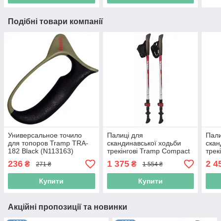
Подібні товари компанії
Универсальное точило
Палиці для
Пали
для топоров Tramp TRA-
скандинавської ходьби
скан
182 Black (N113163)
трекінгові Tramp Compact
трек
TRR-004 (N008777)
TRR-
236
1 375
2 4
₴
₴
271 ₴
1 554 ₴
Купити
Купити
Акційні пропозиції та новинки