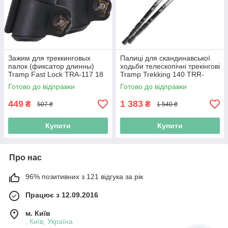
Зажим для треккинговых
Палиці для скандинавської
палок (фиксатор длинны)
ходьби телескопічні трекінгові
Tramp Fast Lock TRA-117 18
Tramp Trekking 140 TRR-
мм, пара (N113172)
003.00 (N002247)
Готово до відправки
Готово до відправки
449
1 383
₴
₴
507 ₴
1 540 ₴
Купити
Купити
Про нас
96% позитивних з 121 відгука за рік
Працює з 12.09.2016
м. Київ
, Київ, Україна