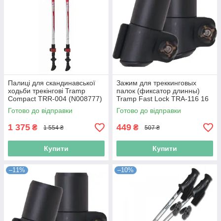
Палиці для скандинавської
Зажим для треккинговых
ходьби трекінгові Tramp
палок (фиксатор длинны)
Compact TRR-004 (N008777)
Tramp Fast Lock TRA-116 16
мм, пара (N113171)
Готово до відправки
Готово до відправки
1 375
449
₴
₴
1 554 ₴
507 ₴
Купити
Купити
–11%
–10%