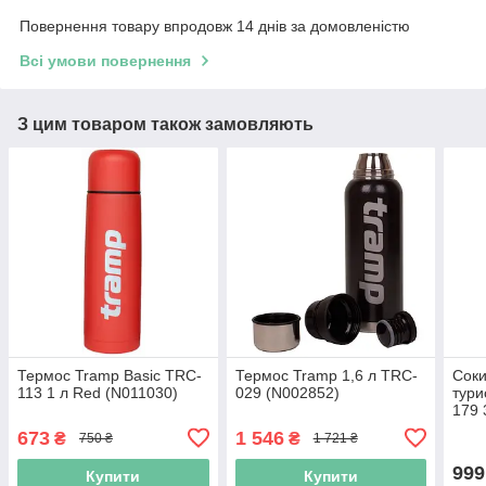
Повернення товару впродовж 14 днів за домовленістю
Всі умови повернення
З цим товаром також замовляють
Термос Tramp Basic TRC-
Термос Tramp 1,6 л TRC-
Соки
113 1 л Red (N011030)
029 (N002852)
тури
179 
673
1 546
₴
₴
750 ₴
1 721 ₴
999
Купити
Купити