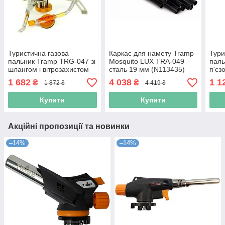
Туристична газова
Каркас для намету Tramp
Тури
пальник Tramp TRG-047 зі
Mosquito LUX TRA-049
паль
шлангом і вітрозахистом
сталь 19 мм (N113435)
п'єз
(N113218)
1 682
4 038
1 1
₴
₴
1 872 ₴
4 419 ₴
Купити
Купити
Акційні пропозиції та новинки
–14%
–14%