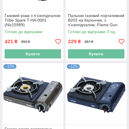
Газовий різак з п'єзопідпалом
Пальник газовий портативний
Tribe Spark T-HA-0001
B203 на балончик, з
(Niz15989)
п'єзопідпалом, Flame Gun
(N019144)
Готово до відправки
Готово до відправки 3 од.
421
229
₴
₴
492 ₴
267 ₴
Купити
Купити
–13%
–13%