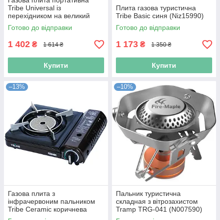
Газова плита портативна
Tribe Universal із
Плита газова туристична
перехідником на великий
Tribe Basic синя (Niz15990)
балон сіра (Niz15991)
Готово до відправки
Готово до відправки
1 402
1 173
₴
₴
1 614 ₴
1 350 ₴
Купити
Купити
–13%
–10%
Газова плита з
Пальник туристична
інфрачервоним пальником
складная з вітрозахистом
Tribe Ceramic коричнева
Tramp TRG-041 (N007590)
(Niz15992)