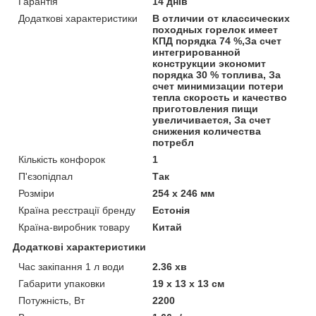
Гарантія
14 днів
Додаткові характеристики
В отличии от классических
походных горелок имеет
КПД порядка 74 %,За счет
интегрированной
конструкции экономит
порядка 30 % топлива, За
счет минимизации потери
тепла скорость и качество
приготовления пищи
увеличивается, За счет
снижения количества
потребл
Кількість конфорок
1
П'єзопідпал
Так
Розміри
254 x 246 мм
Країна реєстрації бренду
Естонія
Країна-виробник товару
Китай
Додаткові характеристики
Час закіпання 1 л води
2.36 хв
Габарити упаковки
19 x 13 x 13 см
Потужність, Вт
2200