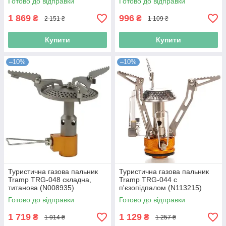
Готово до відправки
Готово до відправки
1 869
996
₴
₴
2 151 ₴
1 109 ₴
Купити
Купити
–10%
–10%
Туристична газова пальник
Туристична газова пальник
Tramp TRG-048 складна,
Tramp TRG-044 c
титанова (N008935)
п'єзопідпалом (N113215)
Готово до відправки
Готово до відправки
1 719
1 129
₴
₴
1 914 ₴
1 257 ₴