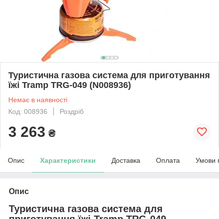
Туристична газова система для приготування
їжі Tramp TRG-049 (N008936)
Немає в наявності
Код: 008936
Роздріб
3 263
₴
Опис
Характеристики
Доставка
Оплата
Умови 
Опис
Туристична газова система для
приготування їжі Tramp TRG-049