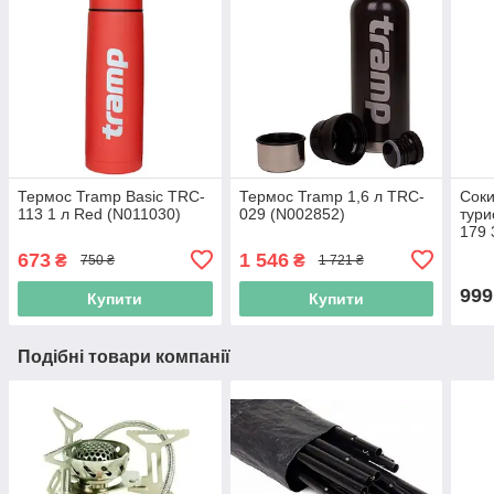
Термос Tramp Basic TRC-
Термос Tramp 1,6 л TRC-
Соки
113 1 л Red (N011030)
029 (N002852)
тури
179 
673
1 546
₴
₴
750 ₴
1 721 ₴
999
Купити
Купити
Подібні товари компанії