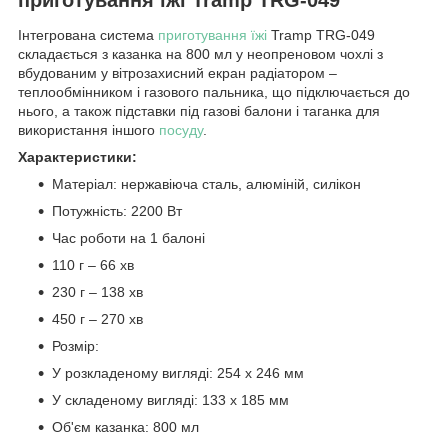
Інтегрована система
приготування їжі
Tramp TRG-049
складається з казанка на 800 мл у неопреновом чохлі з
вбудованим у вітрозахисний екран радіатором –
теплообмінником і газового пальника, що підключається до
нього, а також підставки під газові балони і таганка для
використання іншого
посуду
.
Характеристики:
Матеріал: нержавіюча сталь, алюміній, силікон
Потужність: 2200 Вт
Час роботи на 1 балоні
110 г – 66 хв
230 г – 138 хв
450 г – 270 хв
Розмір:
У розкладеному вигляді: 254 x 246 мм
У складеному вигляді: 133 x 185 мм
Об'єм казанка: 800 мл