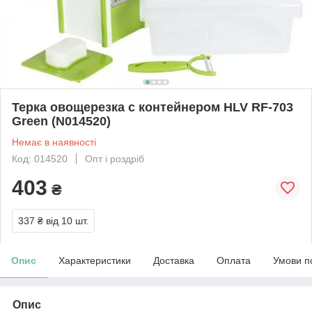
Терка овощерезка с контейнером HLV RF-703
Green (N014520)
Немає в наявності
Код: 014520
Опт і роздріб
403
₴
337 ₴
від 10 шт.
Опис
Характеристики
Доставка
Оплата
Умови п
Опис