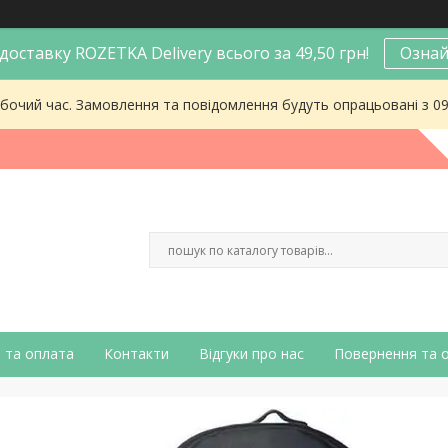
оставку ROZETKA Delivery всього за 49,50 грн!
Ознай
робочий час. Замовлення та повідомлення будуть опрацьовані з 0
 та оплата
Контакти
Відгуки про нас
Повернення та 