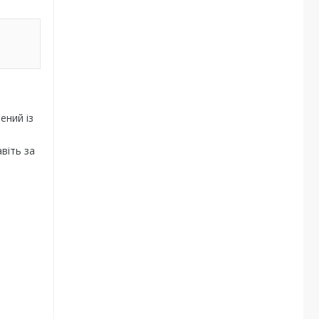
ений із
віть за