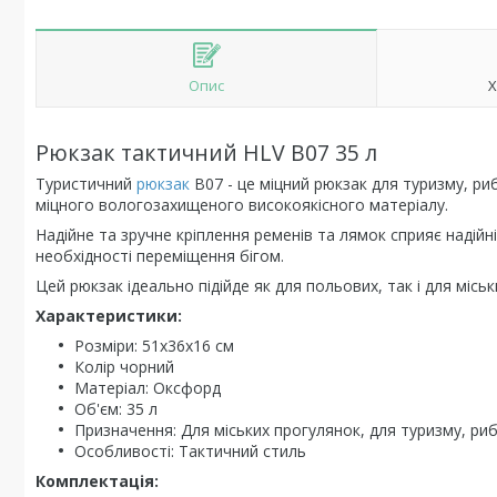
Опис
Х
Рюкзак тактичний HLV B07 35 л
Туристичний
рюкзак
B07 - це міцний рюкзак для туризму, ри
міцного вологозахищеного високоякісного матеріалу.
Надійне та зручне кріплення ременів та лямок сприяє надійн
необхідності переміщення бігом.
Цей рюкзак ідеально підійде як для польових, так і для міськ
Характеристики:
Розміри: 51х36х16 см
Колір чорний
Матеріал: Оксфорд
Об'єм: 35 л
Призначення: Для міських прогулянок, для туризму, ри
Особливості: Тактичний стиль
Комплектація: