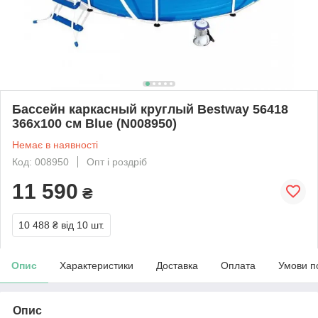
Бассейн каркасный круглый Bestway 56418
366х100 см Blue (N008950)
Немає в наявності
Код: 008950
Опт і роздріб
11 590
₴
10 488 ₴
від 10 шт.
Опис
Характеристики
Доставка
Оплата
Умови п
Опис