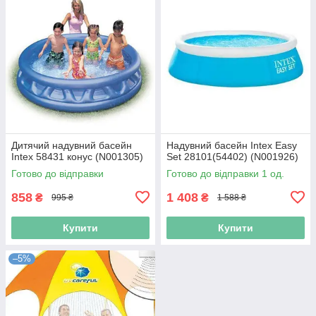
Дитячий надувний басейн
Надувний басейн Intex Easy
Intex 58431 конус (N001305)
Set 28101(54402) (N001926)
Готово до відправки
Готово до відправки 1 од.
858
1 408
₴
₴
995 ₴
1 588 ₴
Купити
Купити
–5%