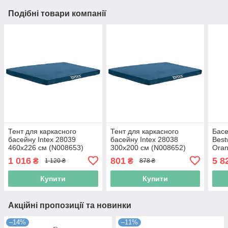
Подібні товари компанії
Тент для каркасного
Тент для каркасного
Басе
басейну Intex 28039
басейну Intex 28038
Best
460х226 см (N008653)
300х200 см (N008652)
Oran
1 016
801
5 8
₴
₴
1 120 ₴
878 ₴
Купити
Купити
Акційні пропозиції та новинки
–14%
–11%