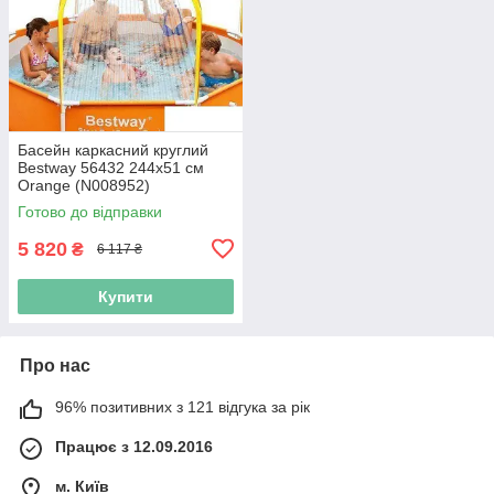
Басейн каркасний круглий
Bestway 56432 244х51 см
Orange (N008952)
Готово до відправки
5 820
₴
6 117 ₴
Купити
Про нас
96% позитивних з 121 відгука за рік
Працює з 12.09.2016
м. Київ