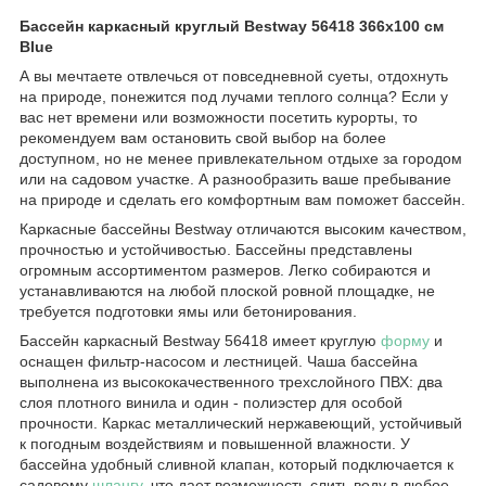
Бассейн каркасный круглый Bestway 56418 366х100 см
Blue
А вы мечтаете отвлечься от повседневной суеты, отдохнуть
на природе, понежится под лучами теплого солнца? Если у
вас нет времени или возможности посетить курорты, то
рекомендуем вам остановить свой выбор на более
доступном, но не менее привлекательном отдыхе за городом
или на садовом участке. А разнообразить ваше пребывание
на природе и сделать его комфортным вам поможет бассейн.
Каркасные бассейны Bestway отличаются высоким качеством,
прочностью и устойчивостью. Бассейны представлены
огромным ассортиментом размеров. Легко собираются и
устанавливаются на любой плоской ровной площадке, не
требуется подготовки ямы или бетонирования.
Бассейн каркасный Bestway 56418 имеет круглую
форму
и
оснащен фильтр-насосом и лестницей. Чаша бассейна
выполнена из высококачественного трехслойного ПВХ: два
слоя плотного винила и один - полиэстер для особой
прочности. Каркас металлический нержавеющий, устойчивый
к погодным воздействиям и повышенной влажности. У
бассейна удобный сливной клапан, который подключается к
садовому
шлангу
, что дает возможность слить воду в любое