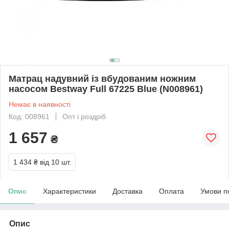
Матрац надувний із вбудованим ножним
насосом Bestway Full 67225 Blue (N008961)
Немає в наявності
Код: 008961
Опт і роздріб
1 657
₴
1 434 ₴
від 10 шт.
Опис
Характеристики
Доставка
Оплата
Умови п
Опис