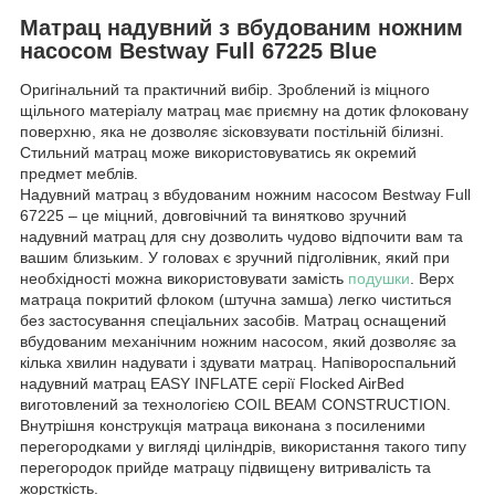
Матрац надувний з вбудованим ножним
насосом Bestway Full 67225 Blue
Оригінальний та практичний вибір. Зроблений із міцного
щільного матеріалу матрац має приємну на дотик флоковану
поверхню, яка не дозволяє зісковзувати постільній білизні.
Стильний матрац може використовуватись як окремий
предмет меблів.
Надувний матрац з вбудованим ножним насосом Bestway Full
67225 – це міцний, довговічний та винятково зручний
надувний матрац для сну дозволить чудово відпочити вам та
вашим близьким. У головах є зручний підголівник, який при
необхідності можна використовувати замість
подушки
. Верх
матраца покритий флоком (штучна замша) легко чиститься
без застосування спеціальних засобів. Матрац оснащений
вбудованим механічним ножним насосом, який дозволяє за
кілька хвилин надувати і здувати матрац. Напівороспальний
надувний матрац EASY INFLATE серії Flocked AirBed
виготовлений за технологією COIL BEAM CONSTRUCTION.
Внутрішня конструкція матраца виконана з посиленими
перегородками у вигляді циліндрів, використання такого типу
перегородок прийде матрацу підвищену витривалість та
жорсткість.