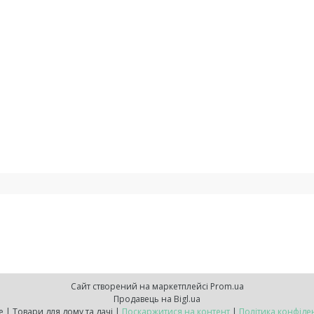
Сайт створений на маркетплейсі
Prom.ua
Продавець на Bigl.ua
Neohome | Товари для дому та дачі |
Поскаржитися на контент
|
Політика конфіде