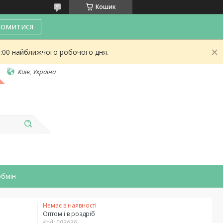
Кошик
омитися
9:00 найближчого робочого дня.
Київ, Україна
обмін
Немає в наявності
Оптом і в роздріб
Код:
003636