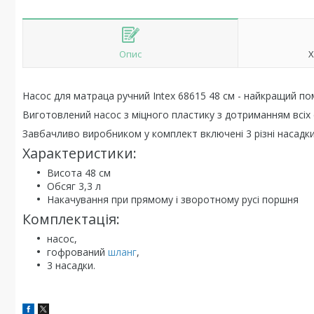
Опис
Х
Насос для матраца ручний Intex 68615 48 см - найкращий пом
Виготовлений насос з міцного пластику з дотриманням всіх с
Завбачливо виробником у комплект включені 3 різні насадки,
Характеристики:
Висота 48 см
Обсяг 3,3 л
Накачування при прямому і зворотному русі поршня
Комплектація:
насос,
гофрований
шланг
,
3 насадки.