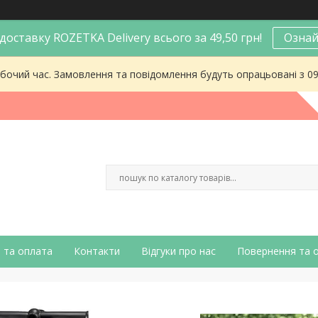
оставку ROZETKA Delivery всього за 49,50 грн!
Ознай
робочий час. Замовлення та повідомлення будуть опрацьовані з 0
 та оплата
Контакти
Відгуки про нас
Повернення та 