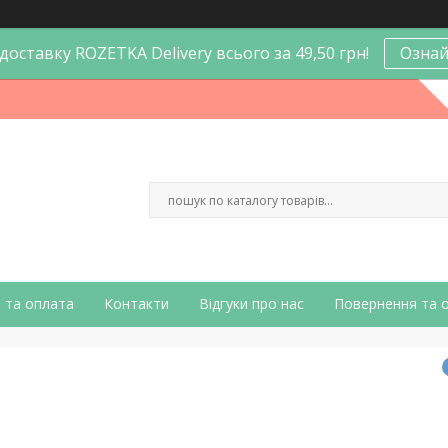
оставку ROZETKA Delivery всього за 49,50 грн!
Ознай
 та оплата
Контакти
Відгуки про нас
Повернення та 