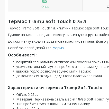
Опис
Х
Термос Tramp Soft Touch 0.75 л
Термос Tramp Soft Touch 1л. - питний термос серії Soft Tou
Гумове напилення не дає термосу вислизнути з рук та забез
До комплекту входить додаткова пластикова піала. Довго ут
Новий яскравий дизайн та
форма
.
Особливості:
покритий спеціальним антиковзким гумовим покриттям,
укомплектований глухою пробкою з каналами для налив
широке горло дозволяє зручно мити термос
до комплекту входить додаткова пластикова піала.
Характеристики термоса Tramp Soft Touch:
Об'єм: 0.75 л.
Матеріал: Нержавіюча сталь марки 18/8 з Soft-Touch 
Тип пробки: глуха із щілинним типом наливу.
Висота - 25 см.