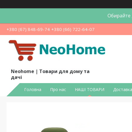
Обирайте д
+380 (67) 848-69-74
+380 (66) 722-64-07
Neohome | Товари для дому та
дачі
Головна
Про нас
НАШІ ТОВАРИ
Доставка