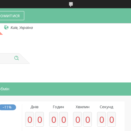
омитися
Київ, Україна
обмін
Днів
Годин
Хвилин
Секунд
–11%
0
0
0
0
0
0
0
0