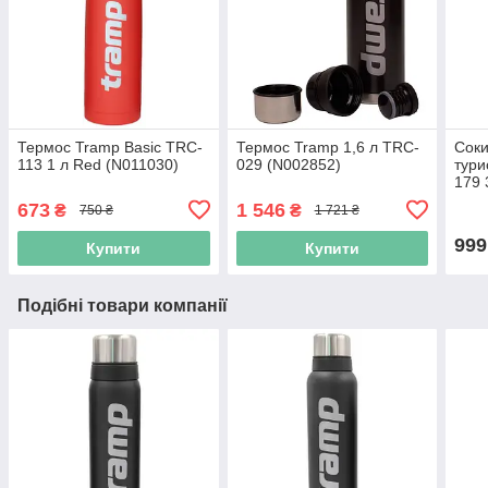
Термос Tramp Basic TRC-
Термос Tramp 1,6 л TRC-
Соки
113 1 л Red (N011030)
029 (N002852)
тури
179 
673
1 546
₴
₴
750 ₴
1 721 ₴
999
Купити
Купити
Подібні товари компанії