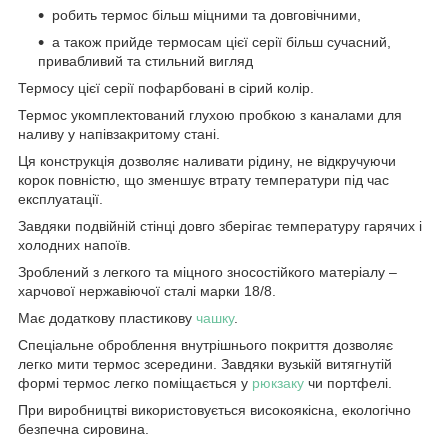
робить термос більш міцними та довговічними,
а також прийде термосам цієї серії більш сучасний,
привабливий та стильний вигляд
Термосу цієї серії пофарбовані в сірий колір.
Термос укомплектований глухою пробкою з каналами для
наливу у напівзакритому стані.
Ця конструкція дозволяє наливати рідину, не відкручуючи
корок повністю, що зменшує втрату температури під час
експлуатації.
Завдяки подвійній стінці довго зберігає температуру гарячих і
холодних напоїв.
Зроблений з легкого та міцного зносостійкого матеріалу –
харчової нержавіючої сталі марки 18/8.
Має додаткову пластикову
чашку
.
Спеціальне оброблення внутрішнього покриття дозволяє
легко мити термос зсередини. Завдяки вузькій витягнутій
формі термос легко поміщається у
рюкзаку
чи портфелі.
При виробництві використовується високоякісна, екологічно
безпечна сировина.