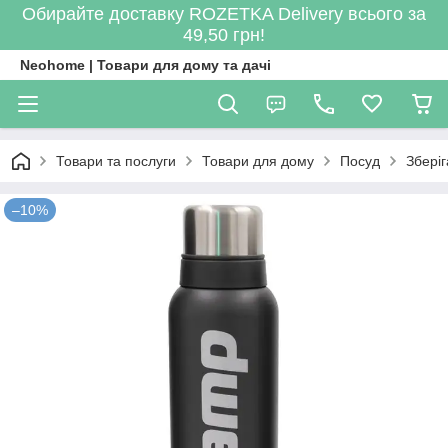
Обирайте доставку ROZETKA Delivery всього за
49,50 грн!
Neohome | Товари для дому та дачі
Товари та послуги
Товари для дому
Посуд
Зберіг
–10%