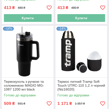
413
413
₴
₴
480 ₴
480 ₴
Купити
Купити
–14%
–14%
Термокухоль з ручкою та
Термос питний Tramp Soft
соломинкою MAGIO MG-
Touch UTRC-110 1,2 л чорний
1087 1200 мл black
(Niz16020)
(Niz16356)
Готово до відправки
Готово до відправки
509
1 171
₴
₴
591 ₴
1 357 ₴