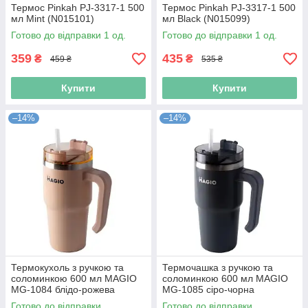
Термос Pinkah PJ-3317-1 500
Термос Pinkah PJ-3317-1 500
мл Mint (N015101)
мл Black (N015099)
Готово до відправки 1 од.
Готово до відправки 1 од.
359
435
₴
₴
459 ₴
535 ₴
Купити
Купити
–14%
–14%
Термокухоль з ручкою та
Термочашка з ручкою та
соломинкою 600 мл MAGIO
соломинкою 600 мл MAGIO
MG-1084 блідо-рожева
MG-1085 сіро-чорна
(Niz16353)
(Niz16354)
Готово до відправки
Готово до відправки