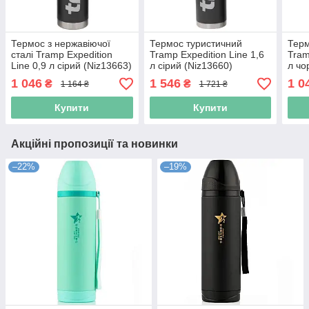
Термос з нержавіючої
Термос туристичний
Терм
сталі Tramp Expedition
Tramp Expedition Line 1,6
Tram
Line 0,9 л сірий (Niz13663)
л сірий (Niz13660)
л ч
(Niz
1 046
1 546
1 0
₴
₴
1 164 ₴
1 721 ₴
Купити
Купити
Акційні пропозиції та новинки
–22%
–19%