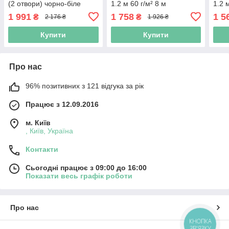
(2 отвори) чорно-біле
1.2 м 60 г/м² 8 м
1.2 
Shadow 50 гр. 1,07 х 100
(Niz15066)
(Niz
1 991
1 758
1 5
₴
₴
2 176 ₴
1 926 ₴
м (Niz16933)
Купити
Купити
Про нас
96% позитивних з 121 відгука за рік
Працює з 12.09.2016
м. Київ
, Київ, Україна
Контакти
Сьогодні працює з 09:00 до 16:00
Показати весь графік роботи
Про нас
КНОПКА
ЗВ'ЯЗКУ