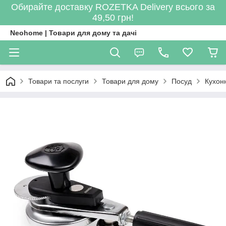
Обирайте доставку ROZETKA Delivery всього за
49,50 грн!
Neohome | Товари для дому та дачі
Товари та послуги
Товари для дому
Посуд
Кухон