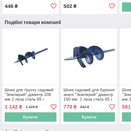
446
502
₴
₴
Подібні товари компанії
Шнек для ґрунту садовий
Шнек садовий для буріння
Шнек
"Землерий" діаметр 200
землі "Землерий" діаметр
"Зем
мм 2 леза сталь 65 г
150 мм. 2 леза сталь 65 г
мм 2
(Niz14355)
(Niz14354)
(Niz
1 142
779
581
₴
₴
1 329 ₴
942 ₴
Купити
Купити