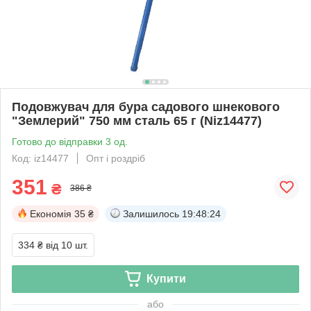
Подовжувач для бура садового шнекового
"Землерий" 750 мм сталь 65 г (Niz14477)
Готово до відправки 3 од.
Код: iz14477
Опт і роздріб
351
₴
386 ₴
Економія
35 ₴
Залишилось
19:48:23
334 ₴
від 10 шт.
Купити
або