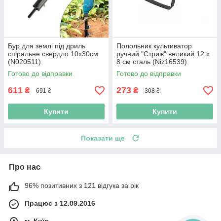
Бур для землі під дриль
Полольник культиватор
спіральне свердло 10x30см
ручний "Стриж" великий 12 х
(N020511)
8 см сталь (Niz16539)
Готово до відправки
Готово до відправки
611
273
₴
₴
691 ₴
308 ₴
Купити
Купити
Показати ще
Про нас
96% позитивних з 121 відгука за рік
Працює з 12.09.2016