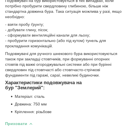
Подовжувач на бур використовується в тих випадках, коли
потрібно пробурити свердловину глибиною, більше ніж
стандартна довжина бура. Така ситуація можлива у разі, якщо
необхідно:
- взяти пробу ґрунту;
- добувати глину, пісок;
- сформувати вентиляційні канали для льоху;
- пробурити горизонтально (або під кутом) тунель для
прокладання комунікацій.
Подовжувачі для ручного шнекового бура використовуються
також при закладці стовпчиків, при формуванні опорних
стовпів під важкі огороджувальні системи або при бурінні
свердловин під стовпчасті або стовпчасто-стрічкові
фундаменти під гаражі, сараї, невеликі будиночки.
Характеристики подовжувача на
бур "Землерий":
Матеріал: сталь
Довжина: 750 мм
Кріплення: різьбове
Приховати