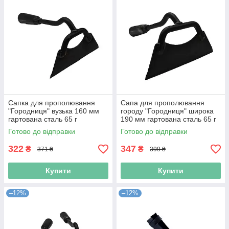
Сапка для прополювання
Сапа для прополювання
"Городниця" вузька 160 мм
городу "Городниця" широка
гартована сталь 65 г
190 мм гартована сталь 65 г
(Niz15733)
(Niz15734)
Готово до відправки
Готово до відправки
322
347
₴
₴
371 ₴
399 ₴
Купити
Купити
–12%
–12%