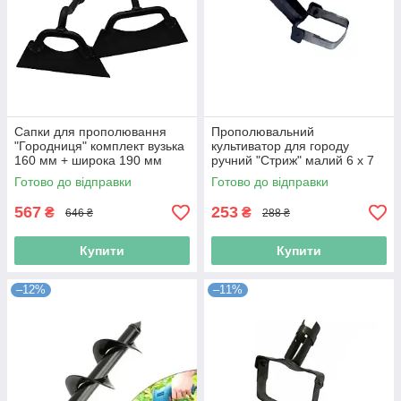
Сапки для прополювання
Прополювальний
"Городниця" комплект вузька
культиватор для городу
160 мм + широка 190 мм
ручний "Стриж" малий 6 х 7
сталь (Niz15796)
см сталь (Niz16540)
Готово до відправки
Готово до відправки
567
253
₴
₴
646 ₴
288 ₴
Купити
Купити
–12%
–11%