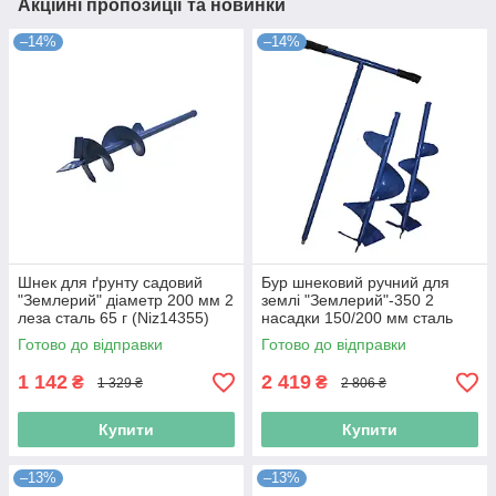
Акційні пропозиції та новинки
–14%
–14%
Шнек для ґрунту садовий
Бур шнековий ручний для
"Землерий" діаметр 200 мм 2
землі "Землерий"-350 2
леза сталь 65 г (Niz14355)
насадки 150/200 мм сталь
(Niz17178)
Готово до відправки
Готово до відправки
1 142
2 419
₴
₴
1 329 ₴
2 806 ₴
Купити
Купити
–13%
–13%