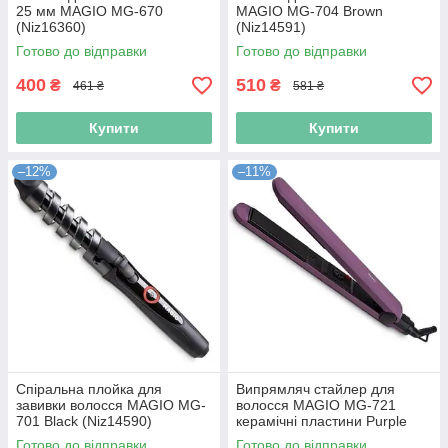
25 мм MAGIO MG-670
MAGIO МG-704 Brown
(Niz16360)
(Niz14591)
Готово до відправки
Готово до відправки
400
510
₴
₴
461 ₴
581 ₴
Купити
Купити
–12%
–11%
Спіральна плойка для
Випрямляч стайлер для
завивки волосся MAGIO МG-
волосся MAGIO МG-721
701 Black (Niz14590)
керамічні пластини Purple
(Niz14366)
Готово до відправки
Готово до відправки