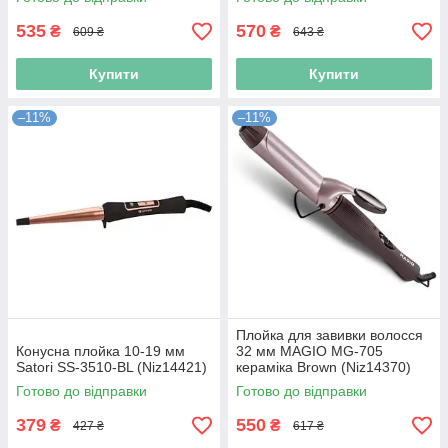
535
570
₴
₴
609 ₴
643 ₴
Купити
Купити
–11%
–11%
Плойка для завивки волосся
Конусна плойка 10-19 мм
32 мм MAGIO МG-705
Satori SS-3510-BL (Niz14421)
кераміка Brown (Niz14370)
Готово до відправки
Готово до відправки
379
550
₴
₴
427 ₴
617 ₴