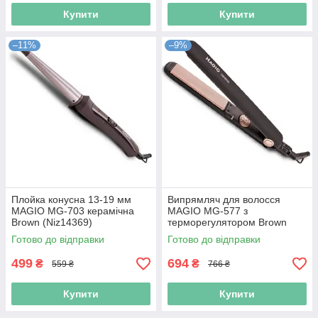
Купити
Купити
–11%
–9%
Плойка конусна 13-19 мм
Випрямляч для волосся
MAGIO МG-703 керамічна
MAGIO МG-577 з
Brown (Niz14369)
терморегулятором Brown
(Niz14246)
Готово до відправки
Готово до відправки
499
694
₴
₴
559 ₴
766 ₴
Купити
Купити