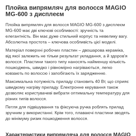
Плойка випрямляч для волосся MAGIO
МG-600 з дисплеєм
Плойка випрямляч для волосся MAGIO МG-600 з дисплеєм
MG-600 має дві ключові особливості: зручність та
елегантність. Він має дуже стильний корпус та невелику вагу.
Абсолютна простота – ключова особливість цієї моделі.
Матеріал поверхні робочих пластин – двошарова кераміка,
від якої залежить не тільки результат укладання, а й здоров'я
волосся. Пластини такого типу наносять найменшу кількість
пошкоджень, швидко і рівномірно нагріваються, легко
ковзають по волоссю і запобігають їх зарядженню.
Максимальна потужність приладу становить 40 Вт, що сприяє
швидкому нагріву приладу. Електронне керування також
дозволяє користувачеві вибрати оптимальну температуру для
різних типів волосся.
Петля для підвішування та фіксуюча ручка роблять прилад
зручним у використанні. Крім того, плаваючі пластини зводять
до мінімуму ризик пошкодження волосся.
Характеристики випрямляча для волосся MAGIO