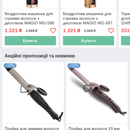
Бездротова машинка для
Бездротова машинка для
Терм
стрижки волосся з
стрижки волосся з
діте
дисплеєм MAGIO МG-588
дисплеєм MAGIO МG-587
1049
алмазне покриття Black
титан Gold (Niz14341)
1 221
1 221
331
₴
₴
1 344 ₴
1 344 ₴
(Niz14342)
Купити
Купити
Акційні пропозиції та новинки
–13%
–12%
Плойка для завивки волосся
Плойка для волосся 19 мм