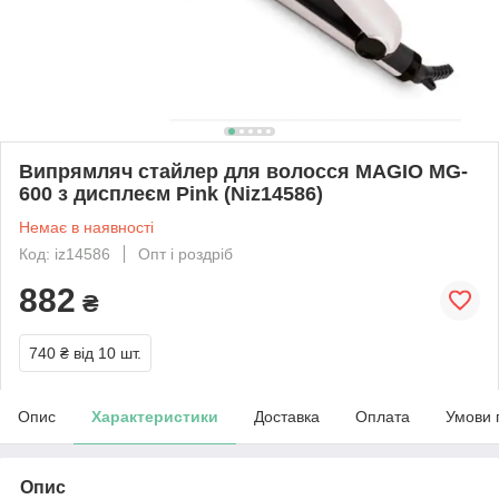
Випрямляч стайлер для волосся MAGIO МG-
600 з дисплеєм Pink (Niz14586)
Немає в наявності
Код: iz14586
Опт і роздріб
882
₴
740 ₴
від 10 шт.
Опис
Характеристики
Доставка
Оплата
Умови 
Опис