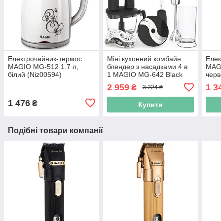
Електрочайник-термос
Міні кухонний комбайн
Елек
MAGIO MG-512 1.7 л,
блендер з насадками 4 в
MAG
білий (Niz00594)
1 MAGIO MG-642 Black
черв
(Niz14096)
2 959
1 3
₴
3 224 ₴
1 476
₴
Купити
Подібні товари компанії