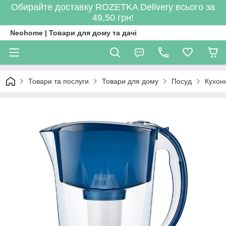
Обирайте доставку ROZETKA Delivery всього за
49,50 грн!
Neohome | Товари для дому та дачі
Товари та послуги
Товари для дому
Посуд
Кухон