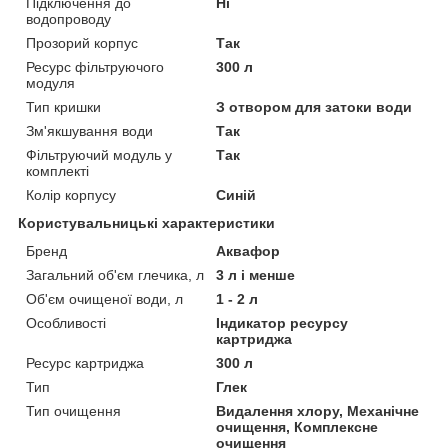
Підключення до
Ні
водопроводу
Прозорий корпус
Так
Ресурс фільтруючого
300 л
модуля
Тип кришки
З отвором для затоки води
Зм'якшування води
Так
Фільтруючий модуль у
Так
комплекті
Колір корпусу
Синій
Користувальницькі характеристики
Бренд
Аквафор
Загальний об'єм глечика, л
3 л і менше
Об'єм очищеної води, л
1 - 2 л
Особливості
Індикатор ресурсу
картриджа
Ресурс картриджа
300 л
Тип
Глек
Тип очищення
Видалення хлору, Механічне
очищення, Комплексне
очищення