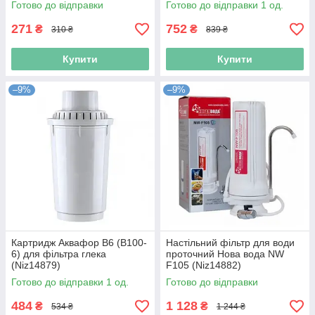
Готово до відправки
Готово до відправки 1 од.
271
752
₴
₴
310 ₴
839 ₴
Купити
Купити
–9%
–9%
Картридж Аквафор В6 (В100-
Настільний фільтр для води
6) для фільтра глека
проточний Нова вода NW
(Niz14879)
F105 (Niz14882)
Готово до відправки 1 од.
Готово до відправки
484
1 128
₴
₴
534 ₴
1 244 ₴