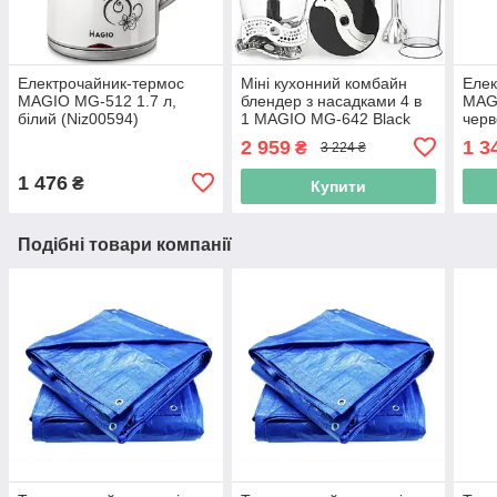
Електрочайник-термос
Міні кухонний комбайн
Елек
MAGIO MG-512 1.7 л,
блендер з насадками 4 в
MAG
білий (Niz00594)
1 MAGIO MG-642 Black
черв
(Niz14096)
2 959
1 3
₴
3 224 ₴
1 476
₴
Купити
Подібні товари компанії