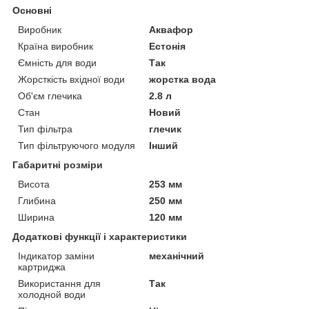
Основні
Виробник
Аквафор
Країна виробник
Естонія
Ємність для води
Так
Жорсткість вхідної води
жорстка вода
Об'єм глечика
2.8 л
Стан
Новий
Тип фільтра
глечик
Тип фільтруючого модуля
Інший
Габаритні розміри
Висота
253 мм
Глибина
250 мм
Ширина
120 мм
Додаткові функції і характеристики
Індикатор заміни
механічний
картриджа
Використання для
Так
холодной води