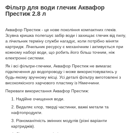
Фільтр для води глечик Аквафор
Престиж 2.8 л
Аквафор Престиж - це нове покоління компактних глеків.
Зсувна кришка полегшує забір води і захищає глечик від пилу,
а лічильник терміну служби нагадує, коли потрібно міняти
картридж. Лічильник ресурсу є механічним і активується при
кожному наборі води, що робить його більш точним, ніж
електронні системи.
Як і всі фільтри-глечики, Аквафор Престиж не вимагає
підключення до водопроводу і може використовуватись у
будь-якому зручному місці. Усі деталі фільтру виготовлені з
високоякісного харчового пластику із Німеччини.
Переваги використання Аквафор Престиж:
Надійне очищення води.
Видаляє хлор, тверді частинки, важкі метали та
нафтопродукти.
Різноманітність змінних модулів (різні варіанти
картриджів).