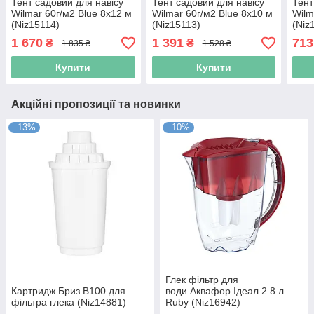
Тент садовий для навісу
Тент садовий для навісу
Тент
Wilmar 60г/м2 Blue 8х12 м
Wilmar 60г/м2 Blue 8х10 м
Wilm
(Niz15114)
(Niz15113)
(Niz
1 670
1 391
713
₴
₴
1 835 ₴
1 528 ₴
Купити
Купити
Акційні пропозиції та новинки
–13%
–10%
Глек фільтр для
Картридж Бриз В100 для
води Аквафор Ідеал 2.8 л
фільтра глека (Niz14881)
Ruby (Niz16942)