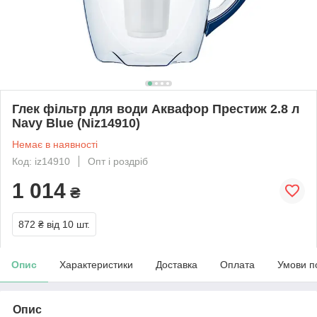
Глек фільтр для води Аквафор Престиж 2.8 л
Navy Blue (Niz14910)
Немає в наявності
Код: iz14910
Опт і роздріб
1 014
₴
872 ₴
від 10 шт.
Опис
Характеристики
Доставка
Оплата
Умови п
Опис