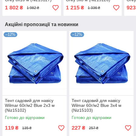
1 802
1 215
923
₴
₴
1 982 ₴
1 336 ₴
Акційні пропозиції та новинки
–12%
–12%
Тент садовий для навісу
Тент садовий для навісу
Wilmar 60г/м2 Blue 2х3 м
Wilmar 60г/м2 Blue 3х4 м
(Niz15102)
(Niz15103)
Готово до відправки
Готово до відправки
119
227
₴
₴
135 ₴
257 ₴