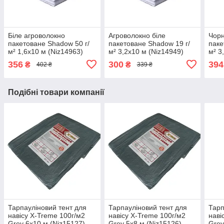
Біле агроволокно
Агроволокно біле
Чорн
пакетоване Shadow 50 г/
пакетоване Shadow 19 г/
паке
м² 1,6x10 м (Niz14963)
м² 3,2x10 м (Niz14949)
м² 3
356
300
394
₴
₴
402 ₴
339 ₴
Подібні товари компанії
Тарпауліновий тент для
Тарпауліновий тент для
Тарп
навісу X-Treme 100г/м2
навісу X-Treme 100г/м2
наві
Grey 6х10 м (Niz15127)
Grey 5х8 м (Niz15126)
Grey