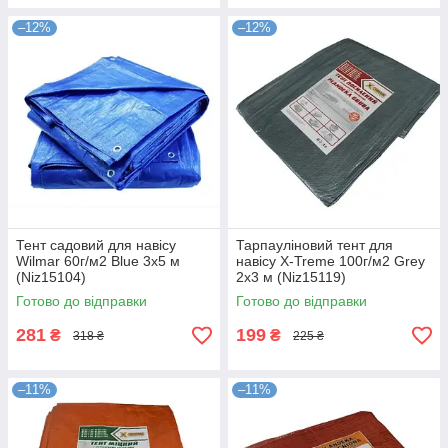
–12%
–12%
Тент садовий для навісу
Тарпауліновий тент для
Wilmar 60г/м2 Blue 3х5 м
навісу X-Treme 100г/м2 Grey
(Niz15104)
2х3 м (Niz15119)
Готово до відправки
Готово до відправки
281
199
₴
₴
318 ₴
225 ₴
–11%
–11%