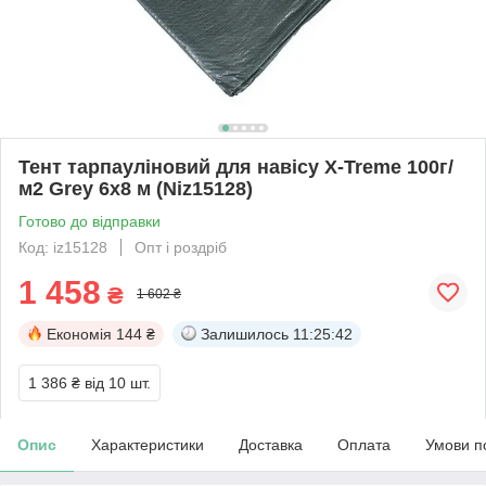
Тент тарпауліновий для навісу X-Treme 100г/
м2 Grey 6х8 м (Niz15128)
Готово до відправки
Код: iz15128
Опт і роздріб
1 458
₴
1 602 ₴
Економія
144 ₴
Залишилось
11:25:41
1 386 ₴
від 10 шт.
Опис
Характеристики
Доставка
Оплата
Умови п