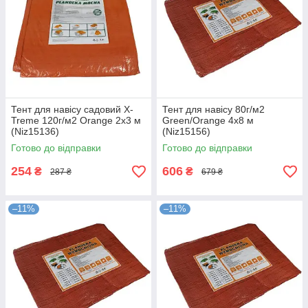
Тент для навісу садовий X-
Тент для навісу 80г/м2
Treme 120г/м2 Orange 2х3 м
Green/Orange 4х8 м
(Niz15136)
(Niz15156)
Готово до відправки
Готово до відправки
254
606
₴
₴
287 ₴
679 ₴
–11%
–11%