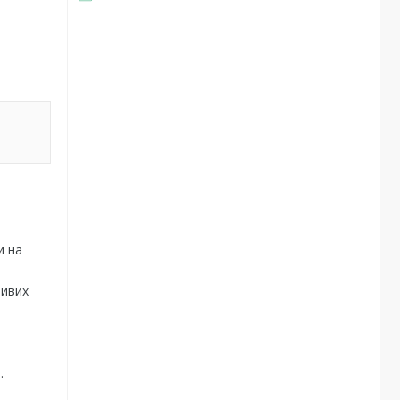
и на
ливих
.