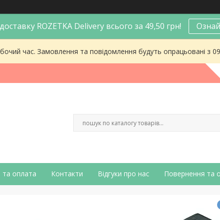
оставку ROZETKA Delivery всього за 49,50 грн!
Ознай
робочий час. Замовлення та повідомлення будуть опрацьовані з 0
 та оплата
Контакти
Відгуки про нас
Повернення та 