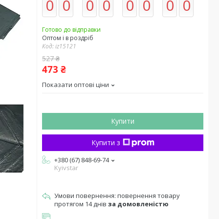
0
0
0
0
0
0
0
0
Готово до відправки
Оптом і в роздріб
Код:
iz15121
527 ₴
473 ₴
Показати оптові ціни
Купити
Купити з
+380 (67) 848-69-74
Kyivstar
повернення товару
протягом 14 днів
за домовленістю