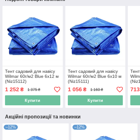
Тент садовий для навісу
Тент садовий для навісу
Тент
Wilmar 60г/м2 Blue 6х12 м
Wilmar 60г/м2 Blue 6х10 м
Wilm
(Niz15112)
(Niz15111)
(Niz
1 252
1 056
713
₴
₴
1 375 ₴
1 160 ₴
Купити
Купити
Акційні пропозиції та новинки
–12%
–12%