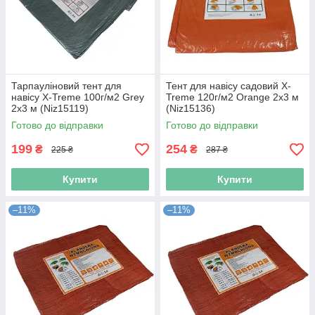
Тарпауліновий тент для
Тент для навісу садовий X-
навісу X-Treme 100г/м2 Grey
Treme 120г/м2 Orange 2х3 м
2х3 м (Niz15119)
(Niz15136)
Готово до відправки
Готово до відправки
199
254
₴
₴
225 ₴
287 ₴
Купити
Купити
–11%
–11%