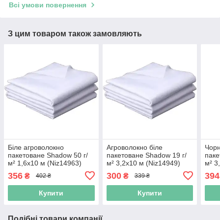
Всі умови повернення
З цим товаром також замовляють
Біле агроволокно
Агроволокно біле
Чорн
пакетоване Shadow 50 г/
пакетоване Shadow 19 г/
паке
м² 1,6x10 м (Niz14963)
м² 3,2x10 м (Niz14949)
м² 3
356
300
394
₴
₴
402 ₴
339 ₴
Купити
Купити
Подібні товари компанії