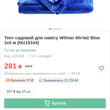
Тент садовий для навісу Wilmar 60г/м2 Blue
3х5 м (Niz15104)
Готово до відправки
Код: iz15104
Опт і роздріб
281
₴
318 ₴
Мінімальна сума замовлення на сайті — 300 ₴
Економія
37 ₴
Залишилось
21:29:43
267 ₴
від 10 шт.
Купити