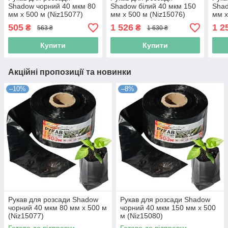
Shadow чорний 40 мкм 80
Shadow білий 40 мкм 150
Shad
мм х 500 м (Niz15077)
мм х 500 м (Niz15076)
мм х
505
1 526
1 2
₴
₴
563 ₴
1 630 ₴
Купити
Купити
Акційні пропозиції та новинки
–10%
–8%
Рукав для розсади Shadow
Рукав для розсади Shadow
чорний 40 мкм 80 мм х 500 м
чорний 40 мкм 150 мм х 500
(Niz15077)
м (Niz15080)