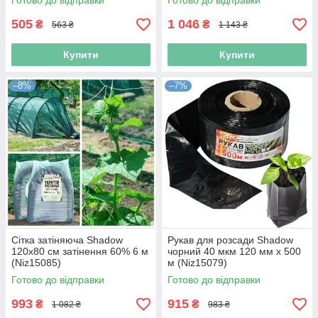
Готово до відправки
Готово до відправки
505
1 046
₴
₴
563 ₴
1 143 ₴
Купити
Купити
–8%
–7%
Сітка затіняюча Shadow
Рукав для розсади Shadow
120х80 см затінення 60% 6 м
чорний 40 мкм 120 мм х 500
(Niz15085)
м (Niz15079)
Готово до відправки
Готово до відправки
993
915
₴
₴
1 082 ₴
983 ₴