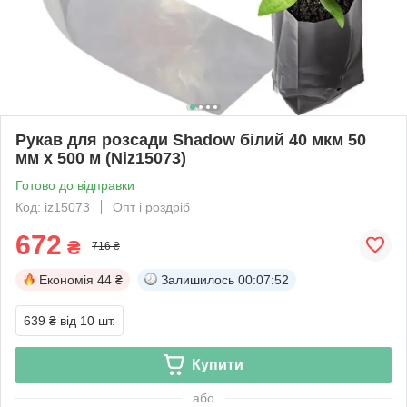
Рукав для розсади Shadow білий 40 мкм 50
мм х 500 м (Niz15073)
Готово до відправки
Код: iz15073
Опт і роздріб
672
₴
716 ₴
Економія
44 ₴
Залишилось
00:07:52
639 ₴
від 10 шт.
Купити
або