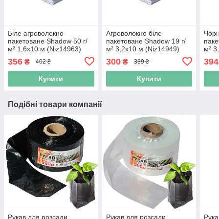
Біле агроволокно
Агроволокно біле
Чорн
пакетоване Shadow 50 г/
пакетоване Shadow 19 г/
паке
м² 1,6x10 м (Niz14963)
м² 3,2x10 м (Niz14949)
м² 3
356
300
394
₴
₴
402 ₴
339 ₴
Купити
Купити
Подібні товари компанії
Рукав для розсади
Рукав для розсади
Рука