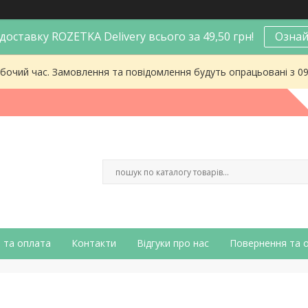
оставку ROZETKA Delivery всього за 49,50 грн!
Ознай
робочий час. Замовлення та повідомлення будуть опрацьовані з 0
 та оплата
Контакти
Відгуки про нас
Повернення та 