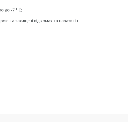
о до -7 ° C;
ю та захищені від комах та паразитів.