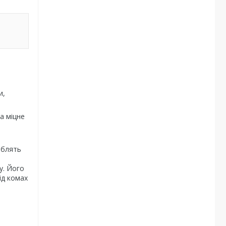
и,
а міцне
облять
у. Його
ід комах