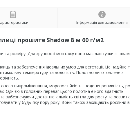
арактеристики
Інформація для замовлення
плиці прошите Shadow 8 м 60 г/м2
ни та розміру. Для зручності монтажу воно має лаштунки зі швам
лиць та забезпечення ідеальних умов для вегетації. Це надійне т
оптимальну температуру та вологість. Полотно виготовлене з
овічність.
летового випромінювання, морозостійкість і водонепроникність, р
ах. Однією з головних переваг цього полотна є його здатність
та забезпечуючи достатню кількість світла для росту та розвитк
овувати у будь-яку пору року. Вони також захищають рослини в