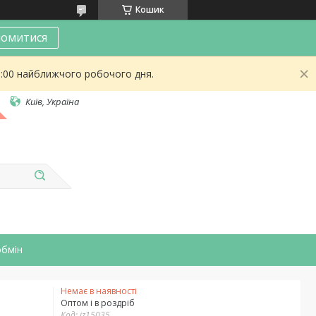
Кошик
омитися
9:00 найближчого робочого дня.
Київ, Україна
обмін
Немає в наявності
Оптом і в роздріб
Код:
iz15035