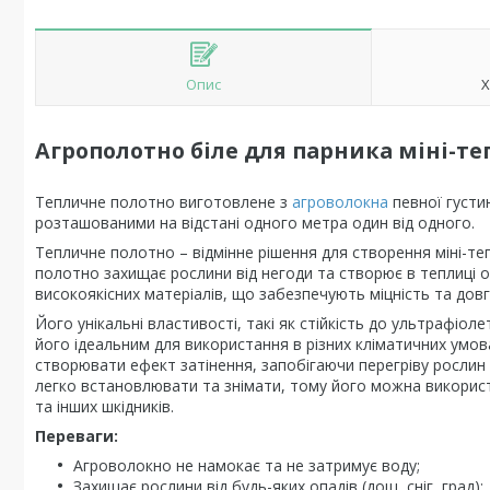
Опис
Х
Агрополотно біле для парника міні-те
Тепличне полотно виготовлене з
агроволокна
певної густи
розташованими на відстані одного метра один від одного.
Тепличне полотно – відмінне рішення для створення міні-теп
полотно захищає рослини від негоди та створює в теплиці 
високоякісних матеріалів, що забезпечують міцність та довг
Його унікальні властивості, такі як стійкість до ультрафіо
його ідеальним для використання в різних кліматичних умов
створювати ефект затінення, запобігаючи перегріву рослин 
легко встановлювати та знімати, тому його можна використ
та інших шкідників.
Переваги:
Агроволокно не намокає та не затримує воду;
Захищає рослини від будь-яких опадів (дощ, сніг, град);