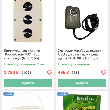
Відлякувач від кажанів
Ультразвуковий відлякувач
"КажанСтоп-700" IP65
USB від гризунів, мишей,
ультразвук (Niz17165)
щурів "АВТОКІТ-100" для
автомобілів та приміщень
Готово до відправки 2 од.
Готово до відправки
(Niz16621)
1 780
495
₴
₴
2 065 ₴
572 ₴
Купити
Купити
–12%
–12%