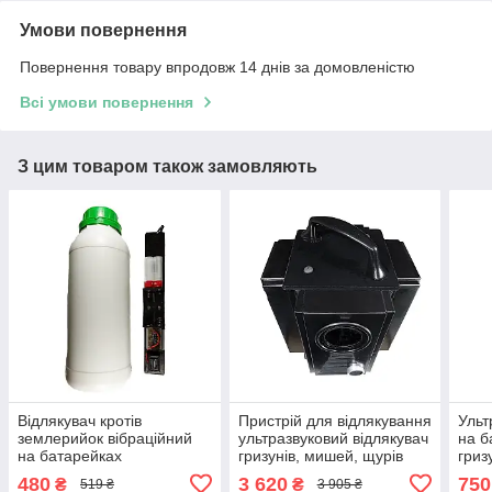
Умови повернення
Повернення товару впродовж 14 днів за домовленістю
Всі умови повернення
З цим товаром також замовляють
Відлякувач кротів
Пристрій для відлякування
Ульт
землерийок вібраційний
ультразвуковий відлякувач
на б
на батарейках
гризунів, мишей, щурів
гриз
"ВІБРО-600" (Niz15187)
"ТУРБОКІТ-1500"
"МІК
480
3 620
750
₴
₴
519 ₴
3 905 ₴
(Niz15183)
(Niz