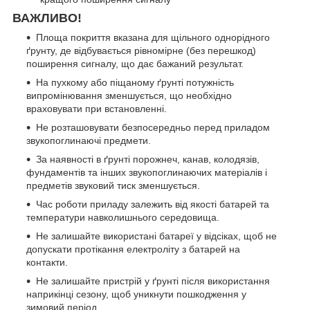
ВАЖЛИВО!
Площа покриття вказана для щільного однорідного
ґрунту, де відбувається рівномірне (без перешкод)
поширення сигналу, що дає бажаний результат.
На пухкому або піщаному ґрунті потужність
випромінювання зменшується, що необхідно
враховувати при встановленні.
Не розташовувати безпосередньо перед приладом
звукопоглинаючі предмети.
За наявності в ґрунті порожнеч, канав, колодязів,
фундаментів та інших звукопоглинаючих матеріалів і
предметів звуковий тиск зменшується.
Час роботи приладу залежить від якості батарей та
температури навколишнього середовища.
Не залишайте використані батареї у відсіках, щоб не
допускати протікання електроліту з батарей на
контакти.
Не залишайте пристрій у ґрунті після використання
наприкінці сезону, щоб уникнути пошкодження у
зимовий період.