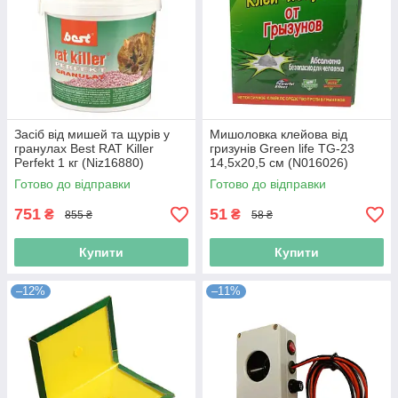
Засіб від мишей та щурів у
Мишоловка клейова від
гранулах Best RAT Killer
гризунів Green life TG-23
Perfekt 1 кг (Niz16880)
14,5х20,5 см (N016026)
Готово до відправки
Готово до відправки
751
51
₴
₴
855 ₴
58 ₴
Купити
Купити
–12%
–11%