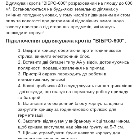
Відлякувач кротів "ВІБРО-600" розрахований на площу до 600
м². Встановлюється на будь-яких земельних ділянках у
змінних погодних умовах, у тому числі з підвищеним вмістом
пилу та вологості при дотриманні відповідних вимог щодо
захисту пристрою від сторонніх предметів, які можуть
пошкодити корпус!
Підключення відлякувача кротів "ВІБРО-600":
1. Відкрити кришку, обертаючи проти годинникової
стрілки, вийняти електронний блок.
2. Вставити дві батареї типу АА у відсік, дотримуючись
полярності, подавши живлення на прилад.
3. Пристрій одразу переходить до роботи в
автоматичному режимі.
4. Кожні приблизно 40 секунд звучить сигнал тривалістю
дві секунди, що вказує на нормальну роботу приладу
та батарей.
5. Встановити електронний блок у корпус та щільно
закрутити кришку за годинниковою стрілкою для
герметизації.
6. Закопати відлякувач у вибраному місці таким чином,
щоб кришка виступала над рівнем ґрунту на 5-7 см.
7. Щільно утрамбувати ґрунт навколо корпусу для
кращого поширення сигналу