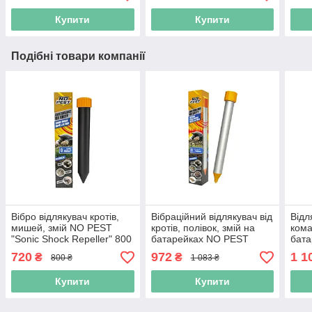
Купити
Купити
Подібні товари компанії
Вібро відлякувач кротів,
Вібраційний відлякувач від
Відл
мишей, змій NO PEST
кротів, полівок, змій на
кома
"Sonic Shock Repeller" 800
батарейках NO PEST
бата
кв. м (Niz16695)
"Sonic Shock Repeller"
м (N
720
972
1 1
₴
₴
800 ₴
1 083 ₴
1500 кв. м (Niz16694)
Купити
Купити