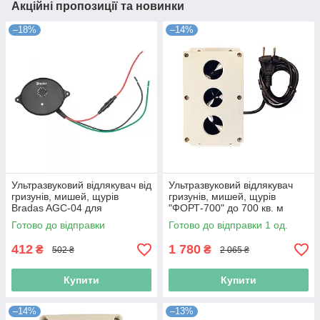
Акційні пропозиції та новинки
–18%
–14%
Ультразвуковий відлякувач від
Ультразвуковий відлякувач
гризунів, мишей, щурів
гризунів, мишей, щурів
Bradas AGC-04 для
"ФОРТ-700" до 700 кв. м
автомобілів 6-12 В 20 кв. м
(Niz17164)
Готово до відправки
Готово до відправки 1 од.
(Niz16879)
412
1 780
₴
₴
502 ₴
2 065 ₴
Купити
Купити
–14%
–13%