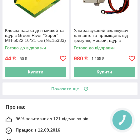
Клеєва пастка для мишей та
Ультразвуковий відлякувач
щурів Green River "Super"
для авто та приміщень від
MH-5022 16*21 см (Niz15333)
гризунів, мишей, щурів
"АВТОКІТ-200" 6-24 В
Готово до відправки
Готово до відправки
(Niz16620)
44
980
₴
₴
50 ₴
1 105 ₴
Купити
Купити
Показати ще
Про нас
96% позитивних з 121 відгука за рік
Працює з 12.09.2016