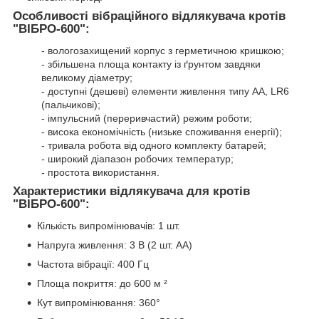
Особливості вібраційного відлякувача кротів
"ВІБРО-600":
- вологозахищений корпус з герметичною кришкою;
- збільшена площа контакту із ґрунтом завдяки
великому діаметру;
- доступні (дешеві) елементи живлення типу АА, LR6
(пальчикові);
- імпульсний (переривчастий) режим роботи;
- висока економічність (низьке споживання енергії);
- тривала робота від одного комплекту батарей;
- широкий діапазон робочих температур;
- простота використання.
Характеристики відлякувача для кротів
"ВІБРО-600":
Кількість випромінювачів: 1 шт.
Напруга живлення: 3 В (2 шт. АА)
Частота вібрації: 400 Гц
Площа покриття: до 600 м ²
Кут випромінювання: 360°