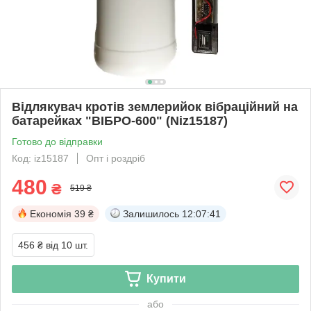
Відлякувач кротів землерийок вібраційний на
батарейках "ВІБРО-600" (Niz15187)
Готово до відправки
Код: iz15187
Опт і роздріб
480
₴
519 ₴
Економія
39 ₴
Залишилось
12:07:40
456 ₴
від 10 шт.
Купити
або