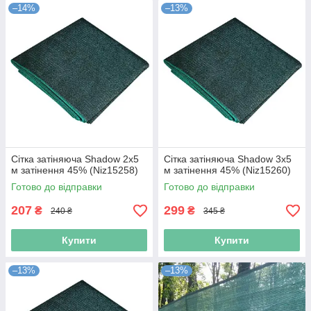
–14%
–13%
Сітка затіняюча Shadow 2х5
Сітка затіняюча Shadow 3х5
м затінення 45% (Niz15258)
м затінення 45% (Niz15260)
Готово до відправки
Готово до відправки
207
299
₴
₴
240 ₴
345 ₴
Купити
Купити
–13%
–13%