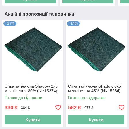
Акційні пропозиції та новинки
–14%
–14%
Сітка затіняюча Shadow 2х5
Сітка затіняюча Shadow 6х5
м затінення 80% (Niz15274)
м затінення 45% (Niz15264)
Готово до відправки
Готово до відправки
330
582
₴
₴
384 ₴
677 ₴
Купити
Купити