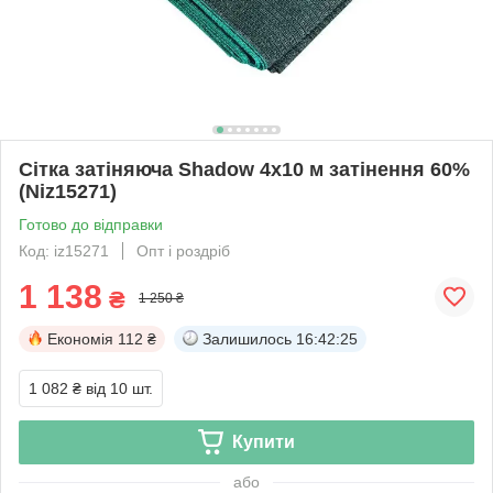
Сітка затіняюча Shadow 4х10 м затінення 60%
(Niz15271)
Готово до відправки
Код: iz15271
Опт і роздріб
1 138
₴
1 250 ₴
Економія
112 ₴
Залишилось
16:42:25
1 082 ₴
від 10 шт.
Купити
або