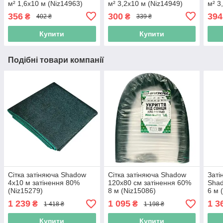
м² 1,6x10 м (Niz14963)
м² 3,2x10 м (Niz14949)
м² 3
356
300
394
₴
₴
402 ₴
339 ₴
Купити
Купити
Подібні товари компанії
Сітка затіняюча Shadow
Сітка затіняюча Shadow
Заті
4х10 м затінення 80%
120х80 см затінення 60%
Shad
(Niz15279)
8 м (Niz15086)
6 м 
1 239
1 095
1 3
₴
₴
1 418 ₴
1 198 ₴
Купити
Купити