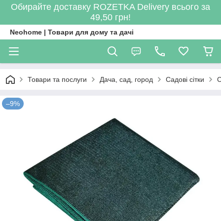
Обирайте доставку ROZETKA Delivery всього за
49,50 грн!
Neohome | Товари для дому та дачі
Товари та послуги
Дача, сад, город
Садові сітки
С
–9%