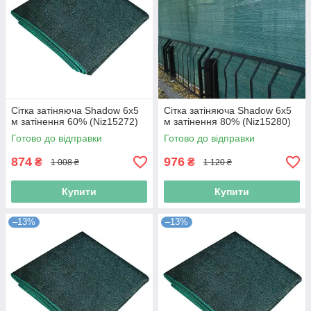
Сітка затіняюча Shadow 6х5
Сітка затіняюча Shadow 6х5
м затінення 60% (Niz15272)
м затінення 80% (Niz15280)
Готово до відправки
Готово до відправки
874
976
₴
₴
1 008 ₴
1 120 ₴
Купити
Купити
–13%
–13%