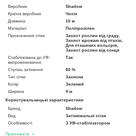
Виробник
Shadow
Країна виробник
Чехія
Довжина
10 м
Матеріал
Поліпропілен
Призначення сітки
Захист рослин від граду,
Захист врожаю від птахів,
Для пташиних вольєрів,
Захист рослин від сонця
Стабілізована до УФ-
Так
випромінювання
Ступінь затінення
60 %
Тип сітки
Захисна
Колір
Зелений
Ширина
4 м
Користувальницькі характеристики
Бренд
Shadow
Вид
Затінювальні сітки
Особливості
З УФ-стабілізатором
Приховати