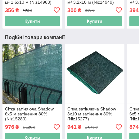
м² 1,6x10 м (Niz14963)
м² 3,2x10 м (Niz14949)
м² 3
356
300
394
₴
₴
402 ₴
339 ₴
Купити
Купити
Подібні товари компанії
Сітка затіняюча Shadow
Сітка затіняюча Shadow
Сітк
6х5 м затінення 80%
3х10 м затінення 80%
6х5 
(Niz15280)
(Niz15277)
(Niz
976
941
874
₴
₴
1 120 ₴
1 075 ₴
Купити
Купити