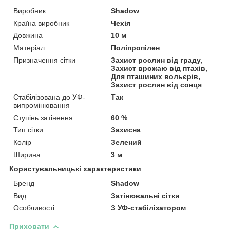
Виробник
Shadow
Країна виробник
Чехія
Довжина
10 м
Матеріал
Поліпропілен
Призначення сітки
Захист рослин від граду,
Захист врожаю від птахів,
Для пташиних вольєрів,
Захист рослин від сонця
Стабілізована до УФ-
Так
випромінювання
Ступінь затінення
60 %
Тип сітки
Захисна
Колір
Зелений
Ширина
3 м
Користувальницькі характеристики
Бренд
Shadow
Вид
Затінювальні сітки
Особливості
З УФ-стабілізатором
Приховати