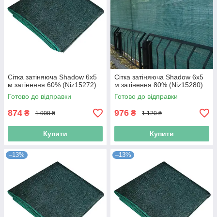
Сітка затіняюча Shadow 6х5
Сітка затіняюча Shadow 6х5
м затінення 60% (Niz15272)
м затінення 80% (Niz15280)
Готово до відправки
Готово до відправки
874
976
₴
₴
1 008 ₴
1 120 ₴
Купити
Купити
–13%
–13%