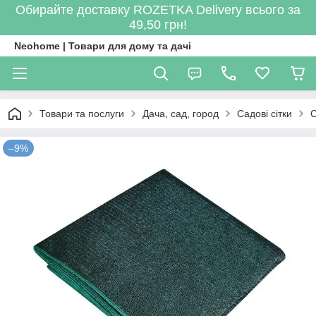
Обирайте доставку ROZETKA Delivery всього за
49,50 грн!
Neohome | Товари для дому та дачі
Товари та послуги
Дача, сад, город
Садові сітки
С
–9%