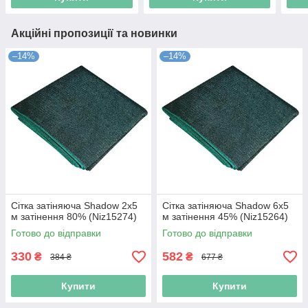
Акційні пропозиції та новинки
–14%
–14%
Сітка затіняюча Shadow 2х5
Сітка затіняюча Shadow 6х5
м затінення 80% (Niz15274)
м затінення 45% (Niz15264)
Готово до відправки
Готово до відправки
330
582
₴
₴
384 ₴
677 ₴
Купити
Купити