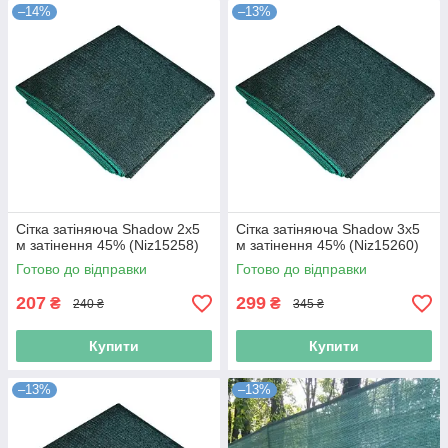
–14%
–13%
Сітка затіняюча Shadow 2х5
Сітка затіняюча Shadow 3х5
м затінення 45% (Niz15258)
м затінення 45% (Niz15260)
Готово до відправки
Готово до відправки
207
299
₴
₴
240 ₴
345 ₴
Купити
Купити
–13%
–13%