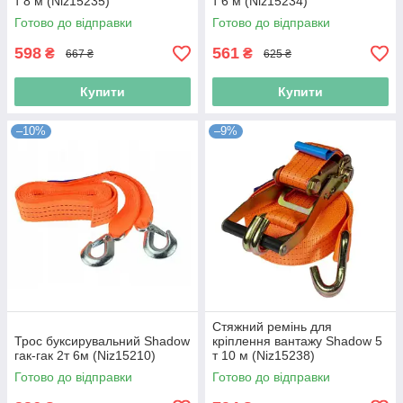
т 8 м (Niz15235)
т 6 м (Niz15234)
Готово до відправки
Готово до відправки
598
561
₴
₴
667 ₴
625 ₴
Купити
Купити
–10%
–9%
Стяжний ремінь для
Трос буксирувальний Shadow
кріплення вантажу Shadow 5
гак-гак 2т 6м (Niz15210)
т 10 м (Niz15238)
Готово до відправки
Готово до відправки