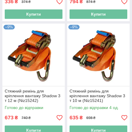
336
794
₴
₴
374 ₴
874 ₴
Купити
Купити
–9%
–9%
Стяжний ремінь для
Стяжний ремінь для
кріплення вантажу Shadow 3
кріплення вантажу Shadow 3
т 12 м (Niz15242)
т 10 м (Niz15241)
Готово до відправки
Готово до відправки 4 од.
673
635
₴
₴
740 ₴
698 ₴
Купити
Купити