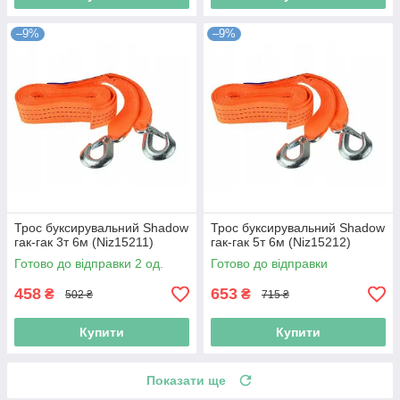
–9%
–9%
Трос буксирувальний Shadow
Трос буксирувальний Shadow
гак-гак 3т 6м (Niz15211)
гак-гак 5т 6м (Niz15212)
Готово до відправки 2 од.
Готово до відправки
458
653
₴
₴
502 ₴
715 ₴
Купити
Купити
Показати ще