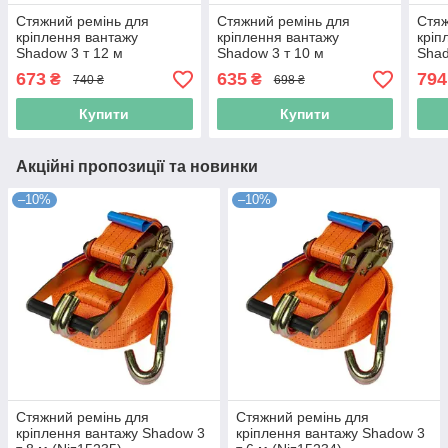
Стяжний ремінь для
Стяжний ремінь для
Стяж
кріплення вантажу
кріплення вантажу
кріп
Shadow 3 т 12 м
Shadow 3 т 10 м
Shad
(Niz15242)
(Niz15241)
(Niz
673
635
794
₴
₴
740 ₴
698 ₴
Купити
Купити
Акційні пропозиції та новинки
–10%
–10%
Стяжний ремінь для
Стяжний ремінь для
кріплення вантажу Shadow 3
кріплення вантажу Shadow 3