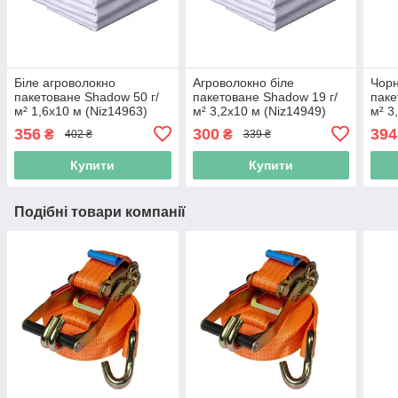
Біле агроволокно
Агроволокно біле
Чорн
пакетоване Shadow 50 г/
пакетоване Shadow 19 г/
паке
м² 1,6x10 м (Niz14963)
м² 3,2x10 м (Niz14949)
м² 3
356
300
394
₴
₴
402 ₴
339 ₴
Купити
Купити
Подібні товари компанії