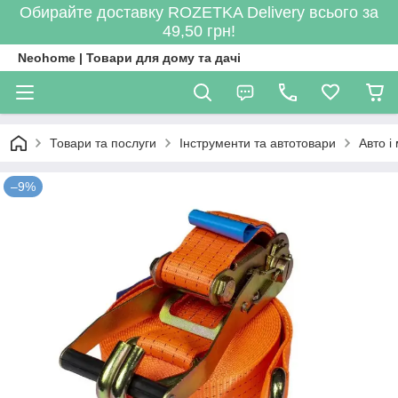
Обирайте доставку ROZETKA Delivery всього за
49,50 грн!
Neohome | Товари для дому та дачі
Товари та послуги
Інструменти та автотовари
Авто і
–9%