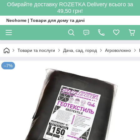
Обирайте доставку ROZETKA Delivery всього за
49,50 грн!
Neohome | Товари для дому та дачі
Товари та послуги
Дача, сад, город
Агроволокно
–7%