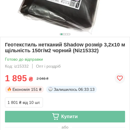
Геотекстиль нетканий Shadow розмір 3,2х10 м
щільність 150г/м2 чорний (Niz15332)
Готово до відправки
Код: iz15332
Опт і роздріб
1 895
₴
2 046 ₴
Економія
151 ₴
Залишилось
06:33:12
1 801 ₴
від 10 шт.
Купити
або