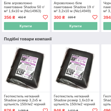
Біле агроволокно
Агроволокно біле
Чорн
пакетоване Shadow 50 г/
пакетоване Shadow 19 г/
паке
м² 1,6x10 м (Niz14963)
м² 3,2x10 м (Niz14949)
м² 3
356
300
394
₴
₴
402 ₴
339 ₴
Купити
Купити
Подібні товари компанії
Геотекстиль нетканий
Геотекстиль нетканий
Геот
Shadow розмір 3,2х5 м
Shadow розмір 1,6х10 м
Shad
щільність 150г/м2 чорний
щільність 150г/м2 чорний
щіль
(Niz15331)
(Niz15330)
(Niz
976
946
496
₴
₴
1 055 ₴
1 021 ₴