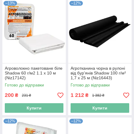
–13%
–12%
Агроволокно пакетоване біле
Агротканина чорна в рулоні
Shadow 60 г/м2 1.1 х 10 м
від бур'янів Shadow 100 г/м²
(Niz17142)
1,7 х 25 м (Niz16443)
Готово до відправки
Готово до відправки
200
1 212
₴
₴
231 ₴
1 382 ₴
Купити
Купити
–12%
–12%