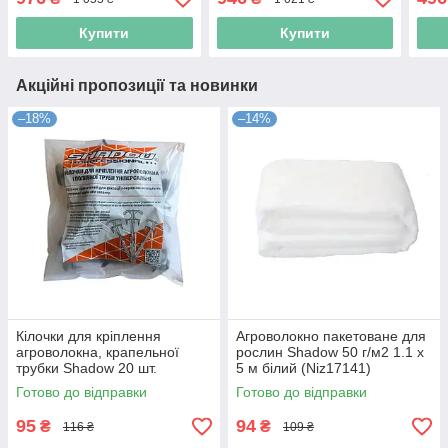
Купити
Купити
Акційні пропозиції та новинки
–18%
–14%
Кілочки для кріплення
Агроволокно пакетоване для
агроволокна, крапельної
рослин Shadow 50 г/м2 1.1 х
трубки Shadow 20 шт.
5 м білий (Niz17141)
(Niz17179)
Готово до відправки
Готово до відправки
95
94
₴
₴
116 ₴
109 ₴