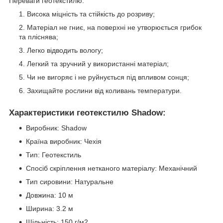
Переваги геотекстилю:
Висока міцність та стійкість до розриву;
Матеріал не гниє, на поверхні не утворюється грибок
та пліснява;
Легко відводить вологу;
Легкий та зручний у використанні матеріал;
Чи не вигоряє і не руйнується під впливом сонця;
Захищайте рослини від коливань температури.
Характеристики геотекстилю Shadow:
Виробник: Shadow
Країна виробник: Чехія
Тип: Геотекстиль
Спосіб скріплення нетканого матеріалу: Механічний
Тип сировини: Натуральне
Довжина: 10 м
Ширина: 3.2 м
Щільність: 150 г/м2