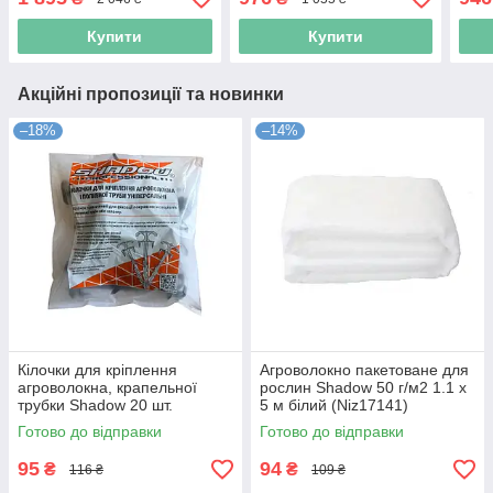
Купити
Купити
Акційні пропозиції та новинки
–18%
–14%
Кілочки для кріплення
Агроволокно пакетоване для
агроволокна, крапельної
рослин Shadow 50 г/м2 1.1 х
трубки Shadow 20 шт.
5 м білий (Niz17141)
(Niz17179)
Готово до відправки
Готово до відправки
95
94
₴
₴
116 ₴
109 ₴