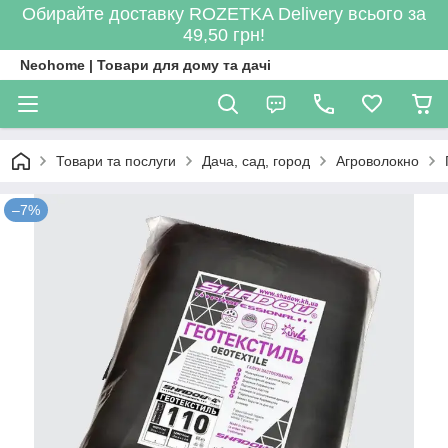
Обирайте доставку ROZETKA Delivery всього за
49,50 грн!
Neohome | Товари для дому та дачі
Товари та послуги
Дача, сад, город
Агроволокно
–7%