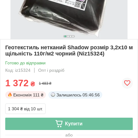
Геотекстиль нетканий Shadow розмір 3,2х10 м
щільність 110г/м2 чорний (Niz15324)
Готово до відправки
Код: iz15324
Опт і роздріб
1 372
₴
1 483 ₴
Економія
111 ₴
Залишилось
05:46:56
1 304 ₴
від 10 шт.
Купити
або