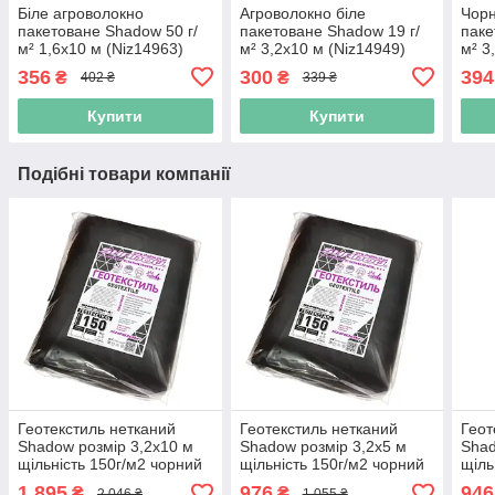
Біле агроволокно
Агроволокно біле
Чорн
пакетоване Shadow 50 г/
пакетоване Shadow 19 г/
паке
м² 1,6x10 м (Niz14963)
м² 3,2x10 м (Niz14949)
м² 3
356
300
394
₴
₴
402 ₴
339 ₴
Купити
Купити
Подібні товари компанії
Геотекстиль нетканий
Геотекстиль нетканий
Геот
Shadow розмір 3,2х10 м
Shadow розмір 3,2х5 м
Shad
щільність 150г/м2 чорний
щільність 150г/м2 чорний
щіль
(Niz15332)
(Niz15331)
(Niz
1 895
976
946
₴
₴
2 046 ₴
1 055 ₴