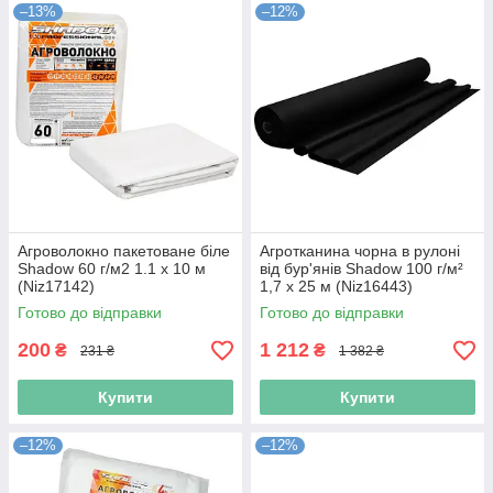
–13%
–12%
Агроволокно пакетоване біле
Агротканина чорна в рулоні
Shadow 60 г/м2 1.1 х 10 м
від бур'янів Shadow 100 г/м²
(Niz17142)
1,7 х 25 м (Niz16443)
Готово до відправки
Готово до відправки
200
1 212
₴
₴
231 ₴
1 382 ₴
Купити
Купити
–12%
–12%