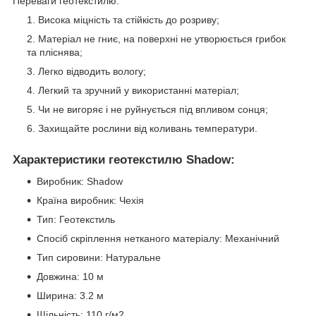
Переваги геотекстилю:
Висока міцність та стійкість до розриву;
Матеріал не гниє, на поверхні не утворюється грибок
та пліснява;
Легко відводить вологу;
Легкий та зручний у використанні матеріал;
Чи не вигоряє і не руйнується під впливом сонця;
Захищайте рослини від коливань температури.
Характеристики геотекстилю Shadow:
Виробник: Shadow
Країна виробник: Чехія
Тип: Геотекстиль
Спосіб скріплення нетканого матеріалу: Механічний
Тип сировини: Натуральне
Довжина: 10 м
Ширина: 3.2 м
Щільність: 110 г/м2