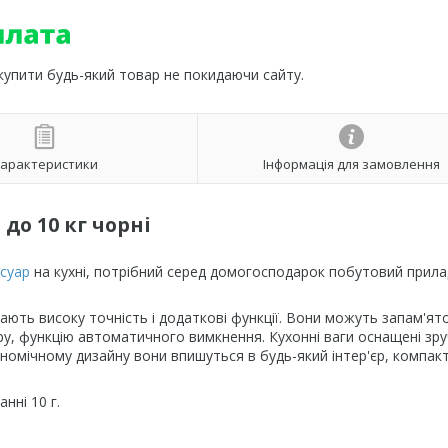
 купити будь-який товар не покидаючи сайту.
арактеристики
Інформація для замовлення
до 10 кг чорні
суар
на кухні, потрібний серед домогосподарок побутовий прила
 мають високу точність і додаткові функції. Вони можуть запам'я
у, функцію автоматичного вимкнення. Кухонні ваги оснащені зр
омічному дизайну вони впишуться в будь-який інтер'єр, компакт
нні 10 г.