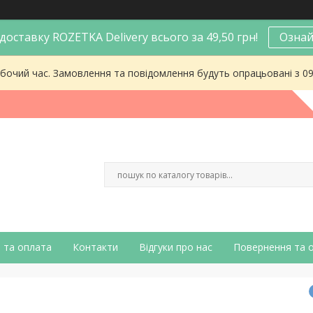
оставку ROZETKA Delivery всього за 49,50 грн!
Ознай
робочий час. Замовлення та повідомлення будуть опрацьовані з 0
 та оплата
Контакти
Відгуки про нас
Повернення та 