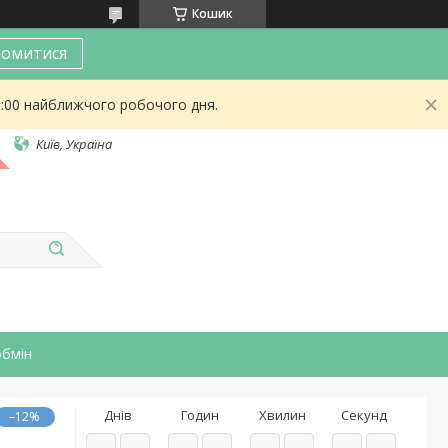
Кошик
омитися
9:00 найближчого робочого дня.
Київ, Україна
обмін
Днів
Годин
Хвилин
Секунд
–12%