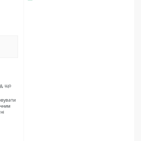
д, що
товувати
учним
ні