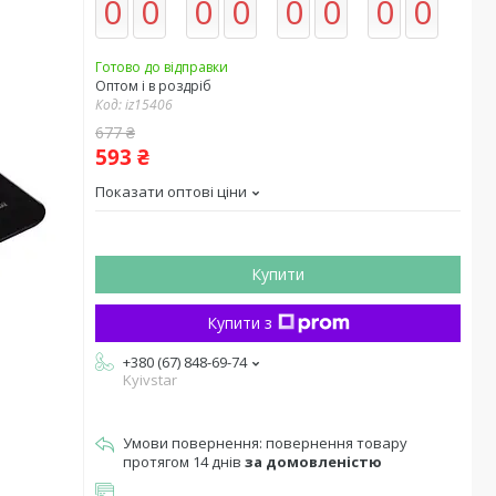
0
0
0
0
0
0
0
0
Готово до відправки
Оптом і в роздріб
Код:
iz15406
677 ₴
593 ₴
Показати оптові ціни
Купити
Купити з
+380 (67) 848-69-74
Kyivstar
повернення товару
протягом 14 днів
за домовленістю