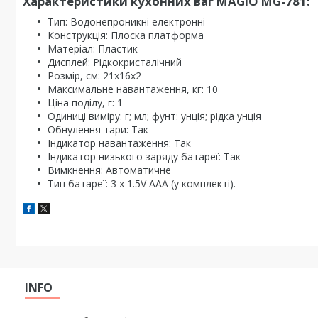
Характеристики кухонних ваг MAGIO MG-781:
Тип: Водонепроникні електронні
Конструкція: Плоска платформа
Матеріал: Пластик
Дисплей: Рідкокристалічний
Розмір, см: 21х16х2
Максимальне навантаження, кг: 10
Ціна поділу, г: 1
Одиниці виміру: г; мл; фунт: унція; рідка унція
Обнулення тари: Так
Індикатор навантаження: Так
Індикатор низького заряду батареї: Так
Вимкнення: Автоматичне
Тип батареї: 3 x 1.5V AAA (у комплекті).
INFO