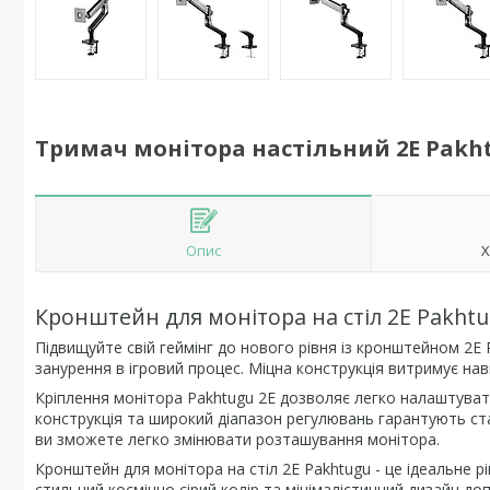
Тримач монітора настільний 2E Pakhtu
Опис
Х
Кронштейн для монітора на стіл 2E Pakht
Підвищуйте свій геймінг до нового рівня із кронштейном 2E
занурення в ігровий процес. Міцна конструкція витримує наві
Кріплення монітора Pakhtugu 2E дозволяє легко налаштув
конструкція та широкий діапазон регулювань гарантують ста
ви зможете легко змінювати розташування монітора.
Кронштейн для монітора на стіл 2Е Pakhtugu - це ідеальне рі
стильний космічно сірий колір та мінімалістичний дизайн доп