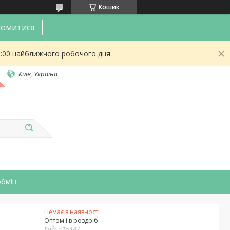
Кошик
омитися
9:00 найближчого робочого дня.
Київ, Україна
обмін
Немає в наявності
Оптом і в роздріб
Код:
iz15487