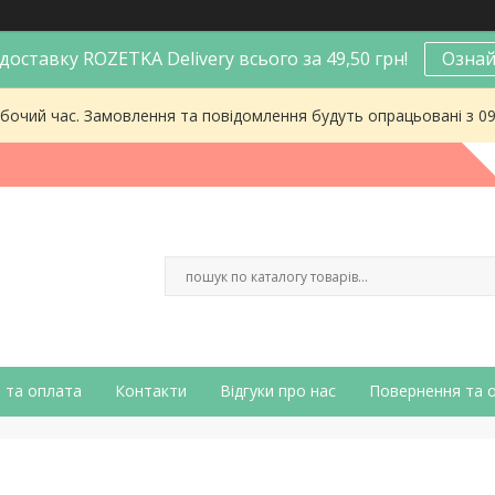
оставку ROZETKA Delivery всього за 49,50 грн!
Ознай
робочий час. Замовлення та повідомлення будуть опрацьовані з 0
 та оплата
Контакти
Відгуки про нас
Повернення та 