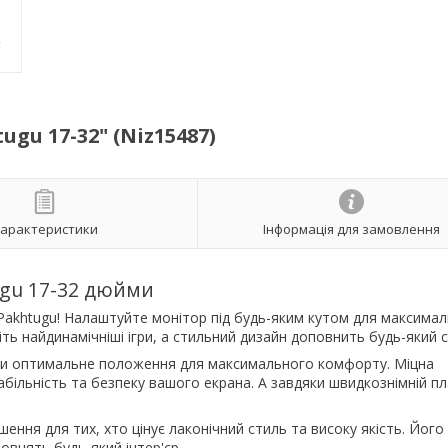
gu 17-32" (Niz15487)
арактеристики
Інформація для замовлення
ugu 17-32 дюйми
 Pakhtugu! Налаштуйте монітор під будь-яким кутом для максима
ть найдинамічніші ігри, а стильний дизайн доповнить будь-який с
ати оптимальне положення для максимального комфорту. Міцна
більність та безпеку вашого екрана. А завдяки швидкознімній пл
шення для тих, хто цінує лаконічний стиль та високу якість. Його
овнять будь-який інтер'єр.