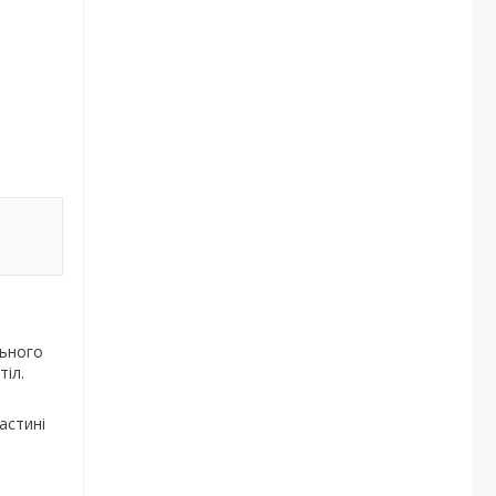
льного
тіл.
астині