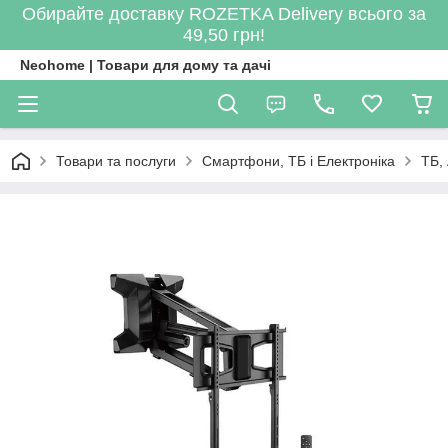
Обирайте доставку ROZETKA Delivery всього за
49,50 грн!
Neohome | Товари для дому та дачі
Товари та послуги
Смартфони, ТБ і Електроніка
ТБ,