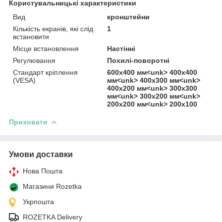
Користувальницькі характеристики
Вид
кронштейни
Кількість екранів, які слід
1
встановити
Місце встановлення
Настінні
Регулювання
Похилі-поворотні
Стандарт кріплення
600x400 мм<unk> 400x400
(VESA)
мм<unk> 400x300 мм<unk>
400x200 мм<unk> 300x300
мм<unk> 300x200 мм<unk>
200x200 мм<unk> 200x100
Приховати
Умови доставки
Нова Пошта
Магазини Rozetka
Укрпошта
ROZETKA Delivery