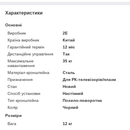
Характеристики
Основні
Виробник
2E
Країна виробник
Китай
Гарантійний термін
12 міс
Дистанційне управління
Так
Максимальне
35 кг
навантаження
Матеріал кронштейна
Сталь
Призначення
Для РК-телевізорів/плазм
Стан
Новий
Спосіб установки
Настінний
Тип кронштейна
Похило-поворотна
Колір
Чорний
Розміри
Вага
12 кг