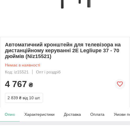
Автоматичний кронштейн для телевізора на
дистанційному керуванні 2E Legliupe 37 - 70
дюймів (Niz15521)
Немає в наявності
Код: iz15521
Опт і роздріб
4 767
₴
2 839 ₴
від 10 шт.
Опис
Характеристики
Доставка
Оплата
Умови п