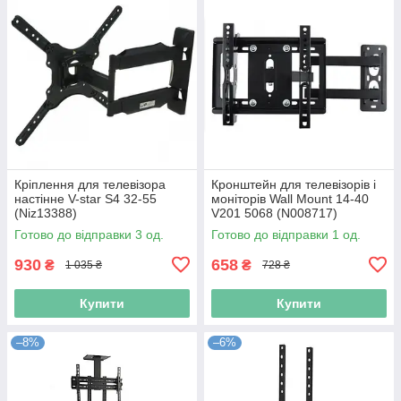
Кріплення для телевізора
Кронштейн для телевізорів і
настінне V-star S4 32-55
моніторів Wall Mount 14-40
(Niz13388)
V201 5068 (N008717)
Готово до відправки 3 од.
Готово до відправки 1 од.
930
658
₴
₴
1 035 ₴
728 ₴
Купити
Купити
–8%
–6%