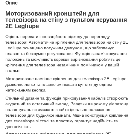
Опис
Моторизований кронштейн для
телевізора на стіну з пультом керування
2E Legliupe
Оцініть переваги інноваційного підходу до перегляду
телевізора! Автоматичне кріплення для телевізора на стіну 2E
Legliupe оснащено потужним двигуном, що забезпечує
плавне та безшумне регулювання. Функція запам'ятовування
положень та можливість корекції вирівнювання роблять це
кріплення для телевізора незамінним помічником у вашій
вітальні.
Моторизоване настінне кріплення для телевізора 2E Legliupe
дозволяє легко та плавно змінювати кут огляду одним
натисканням кнопки.
Стильний дизайн та функція приховування кабелів створюють
акуратний та естетичний вигляд. Завдяки широкому діапазону
налаштувань ви зможете знайти ідеальне положення
телевізора для будь-якої кімнати. Міцна конструкція кріплення
для телевізора зі сталі та пластику гарантує надійність та
довговічність.