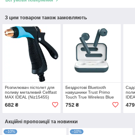
Всі умови повернення
З цим товаром також замовляють
Розпилювач пістолет для
Бездротові Bluetooth
Садо
поливу металевий Cellfast
навушники Trust Primo
поли
МАХ IDEAL (Niz15455)
Touch True Wireless Blue
IDEA
(Niz15489)
682
752
479
₴
₴
Акційні пропозиції та новинки
–10%
–10%