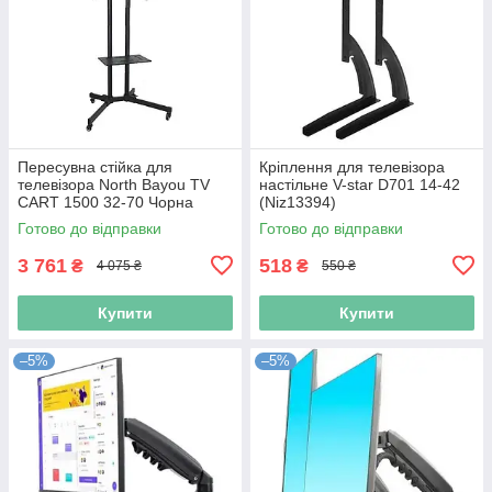
Пересувна стійка для
Кріплення для телевізора
телевізора North Bayou TV
настільне V-star D701 14-42
CART 1500 32-70 Чорна
(Niz13394)
(N018558)
Готово до відправки
Готово до відправки
3 761
518
₴
₴
4 075 ₴
550 ₴
Купити
Купити
–5%
–5%