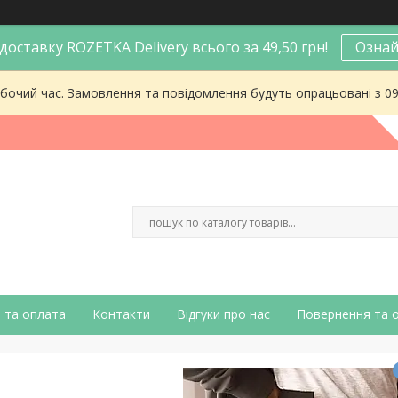
оставку ROZETKA Delivery всього за 49,50 грн!
Ознай
робочий час. Замовлення та повідомлення будуть опрацьовані з 0
 та оплата
Контакти
Відгуки про нас
Повернення та 