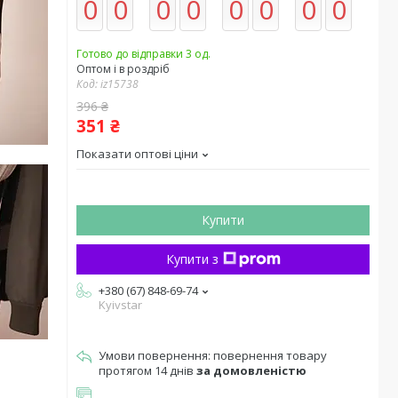
0
0
0
0
0
0
0
0
Готово до відправки 3 од.
Оптом і в роздріб
Код:
iz15738
396 ₴
351 ₴
Показати оптові ціни
Купити
Купити з
+380 (67) 848-69-74
Kyivstar
повернення товару
протягом 14 днів
за домовленістю