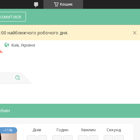
Кошик
омитися
9:00 найближчого робочого дня.
Київ, Україна
обмін
Днів
Годин
Хвилин
Секунд
–11%