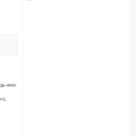
удь-яких
го,