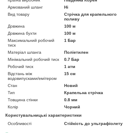
Армований шланг
Ні
Вид товару
Стрічка для крапельного
поливу
Довжина
100 м
Довжина бухти
100 м
Максимальний робочий
1 Бар
тиск
Матеріал шланга
Поліетилен
Мінімальний робочий тиск
0.7 Бар
Робочий тиск
1 атм
Відстань між
15 см
водовипусками/емітером
Стан
Новий
Тип
Крапельна стрічка
Товщина стінки
0.8 мм
Колір
Чорний
Користувальницькі характеристики
Особливості
Стійкість до ультрафіолету