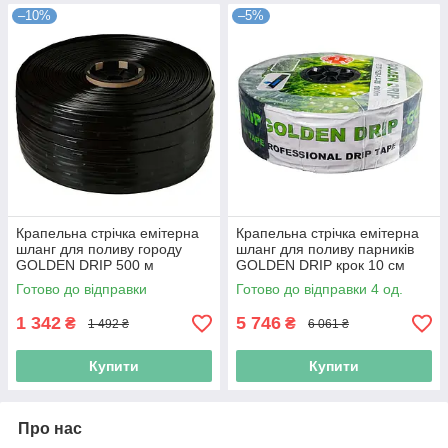
–10%
–5%
Крапельна стрічка емітерна
Крапельна стрічка емітерна
шланг для поливу городу
шланг для поливу парників
GOLDEN DRIP 500 м
GOLDEN DRIP крок 10 см
(Niz16479)
(Niz16481)
Готово до відправки
Готово до відправки 4 од.
1 342
5 746
₴
₴
1 492 ₴
6 061 ₴
Купити
Купити
Про нас