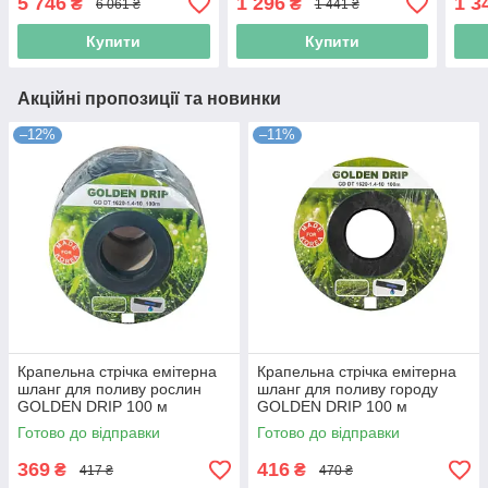
5 746
1 296
1 3
₴
₴
6 061 ₴
1 441 ₴
(Niz16481)
Купити
Купити
Акційні пропозиції та новинки
–12%
–11%
Крапельна стрічка емітерна
Крапельна стрічка емітерна
шланг для поливу рослин
шланг для поливу городу
GOLDEN DRIP 100 м
GOLDEN DRIP 100 м
(Niz16477)
(Niz16475)
Готово до відправки
Готово до відправки
369
416
₴
₴
417 ₴
470 ₴