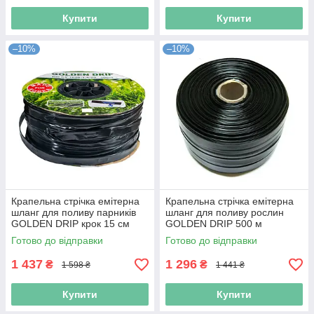
Купити
Купити
–10%
–10%
Крапельна стрічка емітерна
Крапельна стрічка емітерна
шланг для поливу парників
шланг для поливу рослин
GOLDEN DRIP крок 15 см
GOLDEN DRIP 500 м
(Niz16478)
(Niz16480)
Готово до відправки
Готово до відправки
1 437
1 296
₴
₴
1 598 ₴
1 441 ₴
Купити
Купити