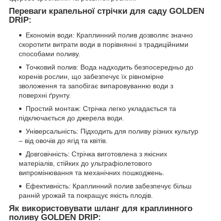
Переваги крапельної стрічки для саду GOLDEN
DRIP:
Економія води: Краплинний полив дозволяє значно
скоротити витрати води в порівнянні з традиційними
способами поливу.
Точковий полив: Вода надходить безпосередньо до
коренів рослин, що забезпечує їх рівномірне
зволоження та запобігає випаровуванню води з
поверхні ґрунту.
Простий монтаж: Стрічка легко укладається та
підключається до джерела води.
Універсальність: Підходить для поливу різних культур
– від овочів до ягід та квітів.
Довговічність: Стрічка виготовлена з якісних
матеріалів, стійких до ультрафіолетового
випромінювання та механічних пошкоджень.
Ефективність: Краплинний полив забезпечує більш
ранній урожай та покращує якість плодів.
Як використовувати шланг для краплинного
поливу GOLDEN DRIP: