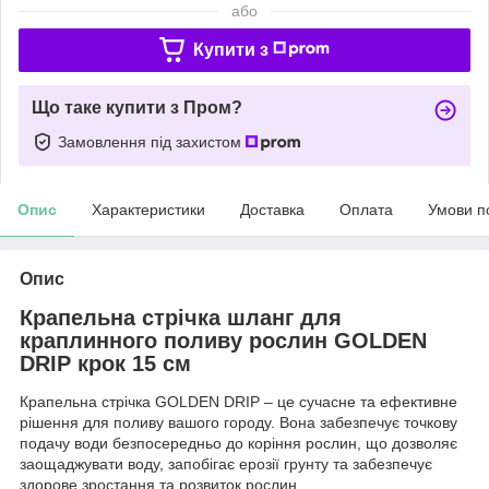
або
Купити з
Що таке купити з Пром?
Замовлення під захистом
Опис
Характеристики
Доставка
Оплата
Умови п
Опис
Крапельна стрічка шланг для
краплинного поливу рослин GOLDEN
DRIP крок 15 см
Крапельна стрічка GOLDEN DRIP – це сучасне та ефективне
рішення для поливу вашого городу. Вона забезпечує точкову
подачу води безпосередньо до коріння рослин, що дозволяє
заощаджувати воду, запобігає ерозії грунту та забезпечує
здорове зростання та розвиток рослин.