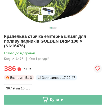
Крапельна стрічка емітерна шланг для
поливу парників GOLDEN DRIP 100 м
(Niz16476)
Готово до відправки
Код: iz16476
Опт і роздріб
386
₴
437 ₴
Економія
51 ₴
Залишилось
17:22:46
367 ₴
від 10 шт.
Купити