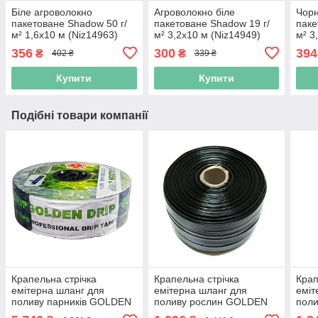
Біле агроволокно
Агроволокно біле
Чорн
пакетоване Shadow 50 г/
пакетоване Shadow 19 г/
паке
м² 1,6x10 м (Niz14963)
м² 3,2x10 м (Niz14949)
м² 3
356
300
394
₴
₴
402 ₴
339 ₴
Купити
Купити
Подібні товари компанії
Крапельна стрічка
Крапельна стрічка
Крап
емітерна шланг для
емітерна шланг для
еміт
поливу парників GOLDEN
поливу рослин GOLDEN
пол
DRIP крок 10 см
DRIP 500 м (Niz16480)
DRIP