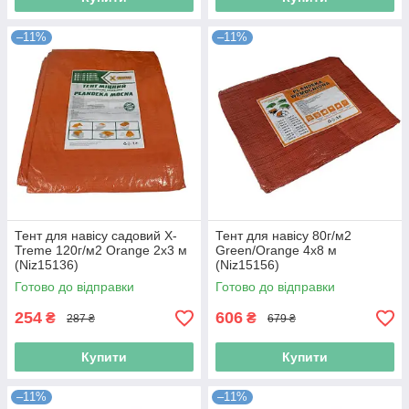
–11%
–11%
Тент для навісу садовий X-
Тент для навісу 80г/м2
Treme 120г/м2 Orange 2х3 м
Green/Orange 4х8 м
(Niz15136)
(Niz15156)
Готово до відправки
Готово до відправки
254
606
₴
₴
287 ₴
679 ₴
Купити
Купити
–11%
–11%