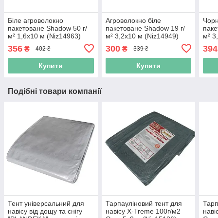
Біле агроволокно
Агроволокно біле
Чорн
пакетоване Shadow 50 г/
пакетоване Shadow 19 г/
паке
м² 1,6x10 м (Niz14963)
м² 3,2x10 м (Niz14949)
м² 3
356
300
394
₴
₴
402 ₴
339 ₴
Купити
Купити
Подібні товари компанії
Тент універсальний для
Тарпауліновий тент для
Тарп
навісу від дощу та снігу
навісу X-Treme 100г/м2
наві