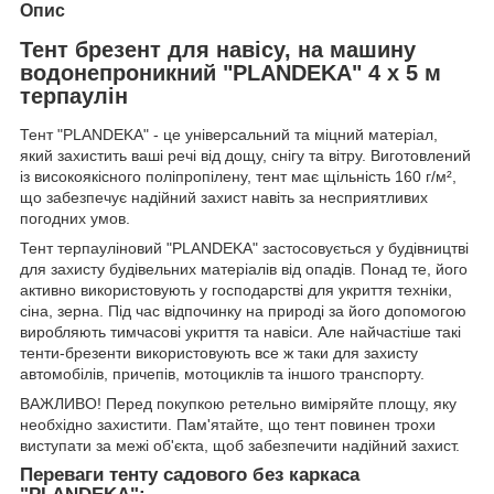
Опис
Тент брезент для навісу, на машину
водонепроникний "PLANDEKA" 4 х 5 м
терпаулін
Тент "PLANDEKA" - це універсальний та міцний матеріал,
який захистить ваші речі від дощу, снігу та вітру. Виготовлений
із високоякісного поліпропілену, тент має щільність 160 г/м²,
що забезпечує надійний захист навіть за несприятливих
погодних умов.
Тент терпауліновий "PLANDEKA" застосовується у будівництві
для захисту будівельних матеріалів від опадів. Понад те, його
активно використовують у господарстві для укриття техніки,
сіна, зерна. Під час відпочинку на природі за його допомогою
виробляють тимчасові укриття та навіси. Але найчастіше такі
тенти-брезенти використовують все ж таки для захисту
автомобілів, причепів, мотоциклів та іншого транспорту.
ВАЖЛИВО! Перед покупкою ретельно виміряйте площу, яку
необхідно захистити. Пам'ятайте, що тент повинен трохи
виступати за межі об'єкта, щоб забезпечити надійний захист.
Переваги тенту садового без каркаса