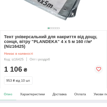
Тент універсальний для накриття від дощу,
сонця, вітру "PLANDEKA" 4 х 5 м 160 г/м²
(Niz16425)
Немає в наявності
Код: iz16425
Опт і роздріб
1 106
₴
953 ₴
від 10 шт.
Опис
Характеристики
Доставка
Оплата
Умови п