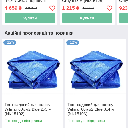
"PLANDEKA" тарпаулін
Grey 5х8 м (Niz15126)
Grey
160 г/м² 8х12 м (Niz16424)
4 659
1 215
923
₴
₴
4 975 ₴
1 336 ₴
Купити
Купити
Акційні пропозиції та новинки
–12%
–12%
Тент садовий для навісу
Тент садовий для навісу
Wilmar 60г/м2 Blue 2х3 м
Wilmar 60г/м2 Blue 3х4 м
(Niz15102)
(Niz15103)
Готово до відправки
Готово до відправки