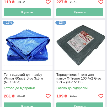
119
227
₴
₴
135 ₴
257 ₴
Купити
Купити
–12%
–12%
Тент садовий для навісу
Тарпауліновий тент для
Wilmar 60г/м2 Blue 3х5 м
навісу X-Treme 100г/м2 Grey
(Niz15104)
2х3 м (Niz15119)
Готово до відправки
Готово до відправки
281
199
₴
₴
318 ₴
225 ₴
Купити
Купити