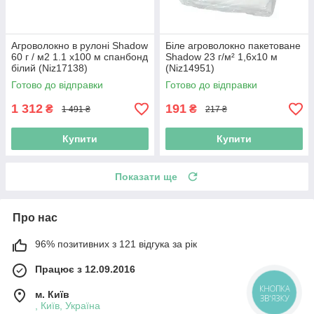
Агроволокно в рулоні Shadow
Біле агроволокно пакетоване
60 г / м2 1.1 х100 м спанбонд
Shadow 23 г/м² 1,6x10 м
білий (Niz17138)
(Niz14951)
Готово до відправки
Готово до відправки
1 312
191
₴
₴
1 491 ₴
217 ₴
Купити
Купити
Показати ще
Про нас
96% позитивних з 121 відгука за рік
Працює з 12.09.2016
КНОПКА
м. Київ
ЗВ'ЯЗКУ
, Київ, Україна