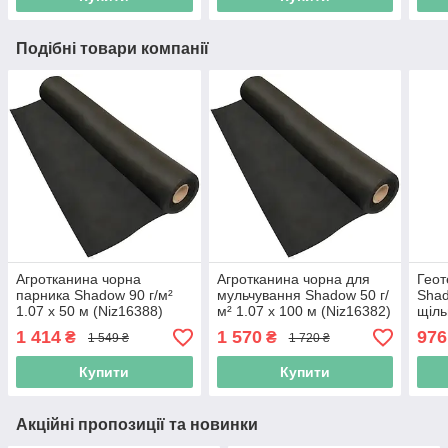
Подібні товари компанії
Агротканина чорна
Агротканина чорна для
Геот
парника Shadow 90 г/м²
мульчування Shadow 50 г/
Shad
1.07 х 50 м (Niz16388)
м² 1.07 х 100 м (Niz16382)
щіль
(Niz
1 414
1 570
976
₴
₴
1 549 ₴
1 720 ₴
Купити
Купити
Акційні пропозиції та новинки