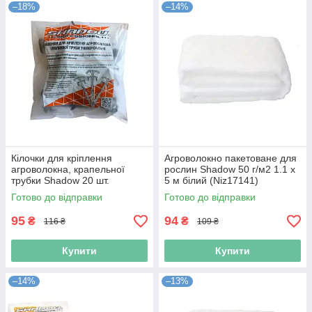
–18%
–14%
Кілочки для кріплення
Агроволокно пакетоване для
агроволокна, крапельної
рослин Shadow 50 г/м2 1.1 х
трубки Shadow 20 шт.
5 м білий (Niz17141)
(Niz17179)
Готово до відправки
Готово до відправки
95
94
₴
₴
116 ₴
109 ₴
Купити
Купити
–14%
–13%