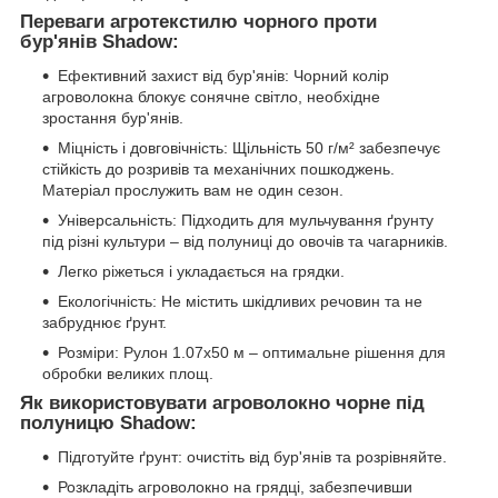
Переваги агротекстилю чорного проти
бур'янів Shadow:
Ефективний захист від бур'янів: Чорний колір
агроволокна блокує сонячне світло, необхідне
зростання бур'янів.
Міцність і довговічність: Щільність 50 г/м² забезпечує
стійкість до розривів та механічних пошкоджень.
Матеріал прослужить вам не один сезон.
Універсальність: Підходить для мульчування ґрунту
під різні культури – від полуниці до овочів та чагарників.
Легко ріжеться і укладається на грядки.
Екологічність: Не містить шкідливих речовин та не
забруднює ґрунт.
Розміри: Рулон 1.07х50 м – оптимальне рішення для
обробки великих площ.
Як використовувати агроволокно чорне під
полуницю Shadow:
Підготуйте ґрунт: очистіть від бур'янів та розрівняйте.
Розкладіть агроволокно на грядці, забезпечивши