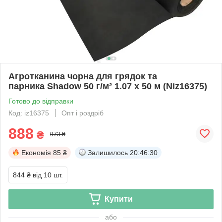
Агротканина чорна для грядок та
парника Shadow 50 г/м² 1.07 х 50 м (Niz16375)
Готово до відправки
Код: iz16375
Опт і роздріб
888
₴
973 ₴
Економія
85 ₴
Залишилось
20:46:29
844 ₴
від 10 шт.
Купити
або