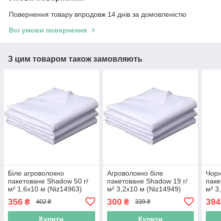
Повернення товару впродовж 14 днів за домовленістю
Всі умови повернення
З цим товаром також замовляють
Біле агроволокно
Агроволокно біле
Чорн
пакетоване Shadow 50 г/
пакетоване Shadow 19 г/
паке
м² 1,6x10 м (Niz14963)
м² 3,2x10 м (Niz14949)
м² 3
356
300
394
₴
₴
402 ₴
339 ₴
Купити
Купити