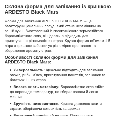
Скляна форма для запікання із кришкою
ARDESTO Black Mars
Форма для запікання ARDESTO BLACK MARS – це
багатофункціональний посуд, який стане незамінним на
вашій кухні. Виготовлений із високоякісного термостійкого
боросилікатного скла, він ідеально підходить для
приготування різноманітних страв. Кругла форма об'ємом 1.5
літра з кришкою забезпечує рівномірне пропікання та
збереження аромату страв.
Особливості скляної форми для запікання
ARDESTO Black Mars:
Універсальність:
Ідеально підходить для запікання
овочів, риби, м'яса, приготування паштетів, запіканок та
багатьох інших страв.
Висока якість матеріалу:
Боросилікатне скло стійке
до перепадів температур, не вбирає запахи й легко
миється.
Зручність використання:
Кришка дозволяє гасити
страви, зберігаючи соковитість та аромат.
Естетичний зовнішній вигляд:
Прозоре скло