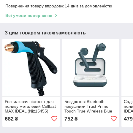
Повернення товару впродовж 14 днів за домовленістю
Всі умови повернення
З цим товаром також замовляють
Розпилювач пістолет для
Бездротові Bluetooth
Садо
поливу металевий Cellfast
навушники Trust Primo
поли
МАХ IDEAL (Niz15455)
Touch True Wireless Blue
IDEA
(Niz15489)
682
752
479
₴
₴