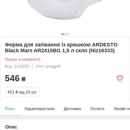
Форма для запікання із кришкою ARDESTO
Black Mars AR2415BG 1,5 л скло (Niz16333)
Немає в наявності
Код: iz16333
Опт і роздріб
546
₴
451 ₴
від 10 шт.
Опис
Характеристики
Доставка
Оплата
Умови п
Опис