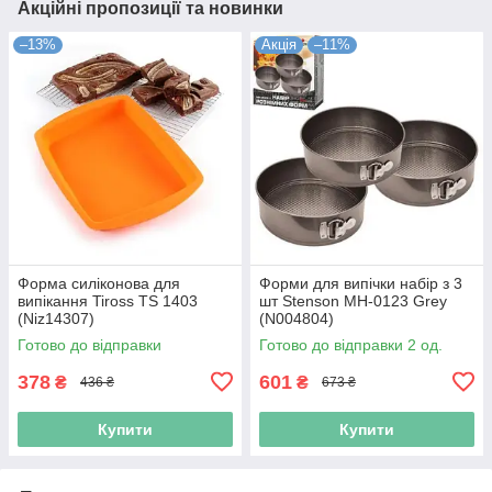
Акційні пропозиції та новинки
–13%
Акція
–11%
Форма силіконова для
Форми для випічки набір з 3
випікання Tiross TS 1403
шт Stenson MH-0123 Grey
(Niz14307)
(N004804)
Готово до відправки
Готово до відправки 2 од.
378
601
₴
₴
436 ₴
673 ₴
Купити
Купити