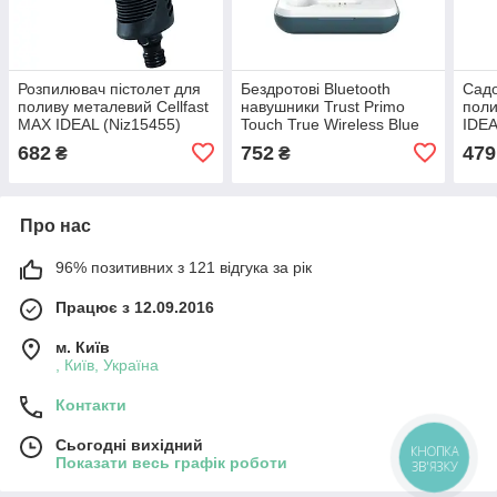
Розпилювач пістолет для
Бездротові Bluetooth
Садо
поливу металевий Cellfast
навушники Trust Primo
поли
МАХ IDEAL (Niz15455)
Touch True Wireless Blue
IDEA
(Niz15489)
682
752
479
₴
₴
Про нас
96% позитивних з 121 відгука за рік
Працює з 12.09.2016
м. Київ
, Київ, Україна
Контакти
Сьогодні вихідний
КНОПКА
Показати весь графік роботи
ЗВ'ЯЗКУ