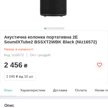
Акустична колонка портативна 2E
SoundXTube2 BSSXT2WBK Black (Niz16572)
Немає в наявності
Код: iz16572
Опт і роздріб
2 456
₴
2 045 ₴
від 10 шт.
Опис
Характеристики
Доставка
Оплата
Умови п
Опис