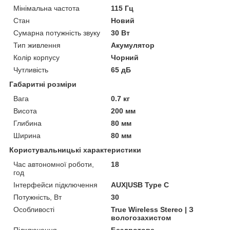
Мінімальна частота
115 Гц
Стан
Новий
Сумарна потужність звуку
30 Вт
Тип живлення
Акумулятор
Колір корпусу
Чорний
Чутливість
65 дБ
Габаритні розміри
Вага
0.7 кг
Висота
200 мм
Глибина
80 мм
Ширина
80 мм
Користувальницькі характеристики
Час автономної роботи,
18
год
Інтерфейси підключення
AUX|USB Type C
Потужність, Вт
30
Особливості
True Wireless Stereo | З
вологозахистом
Підключення
Бездротове