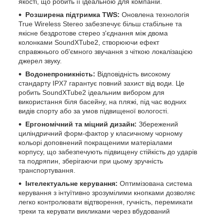
якості, що робить її ідеальною для компаній.
Розширена підтримка TWS:
Оновлена технологія
True Wireless Stereo забезпечує більш стабільне та
якісне бездротове стерео з'єднання між двома
колонками SoundXTube2, створюючи ефект
справжнього об'ємного звучання з чіткою локалізацією
джерел звуку.
Водонепроникність:
Відповідність високому
стандарту IPX7 гарантує повний захист від води. Це
робить SoundXTube2 ідеальним вибором для
використання біля басейну, на пляжі, під час водних
видів спорту або за умов підвищеної вологості.
Ергономічний та міцний дизайн:
Збережений
циліндричний форм-фактор у класичному чорному
кольорі доповнений покращеними матеріалами
корпусу, що забезпечують підвищену стійкість до ударів
та подряпин, зберігаючи при цьому зручність
транспортування.
Інтелектуальне керування:
Оптимізована система
керування з інтуїтивно зрозумілими кнопками дозволяє
легко контролювати відтворення, гучність, перемикати
треки та керувати викликами через вбудований