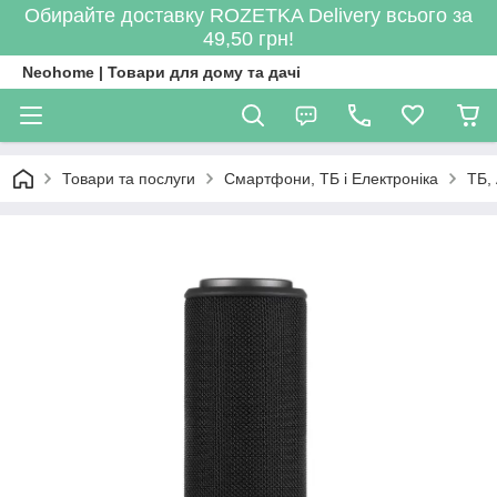
Обирайте доставку ROZETKA Delivery всього за
49,50 грн!
Neohome | Товари для дому та дачі
Товари та послуги
Смартфони, ТБ і Електроніка
ТБ,