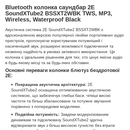
Bluetooth колонка саундбар 2E
SoundXTube2 BSSXT2WBK TWS, MP3,
Wireless, Waterproof Black
Акустична система 2E SoundXTube2 BSSXT2WBK є
вдосконаленою версією популярної лінійки портативних аудіо
пристроїв, пропонуючи користувачам потужніший і
насиченіший звук, розширені можливості підключення та
незмінну надійність в умовах активного використання. Ця
колонка є ідеальним рішенням для тих, хто цінує якісне аудіо
в будь-якому місці та за будь-яких обставин.
Основні переваги колонки блютуз бездротової
2E:
Покращена акустична архітектура:
2E
SoundXTube2 оснащена оптимізованою акустичною
системою, що забезпечує глибші баси, чіткіші високі
частоти та більш збалансоване та потужне звучання
порівняно з попередніми моделями.
Подвійна потужність:
Завдяки модернізованим
динамікам та підсилювачу SoundXTube2 здатна
відтворювати звук з більш високою гучністю без втрати