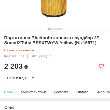
Портативна Bluetooth колонка саундбар 2E
SoundXTube BSSXTWYW Yellow (Niz16571)
Немає в наявності
Код: iz16571
Опт і роздріб
2 203
₴
1 828 ₴
від 10 шт.
Опис
Характеристики
Доставка
Оплата
Умови п
Опис