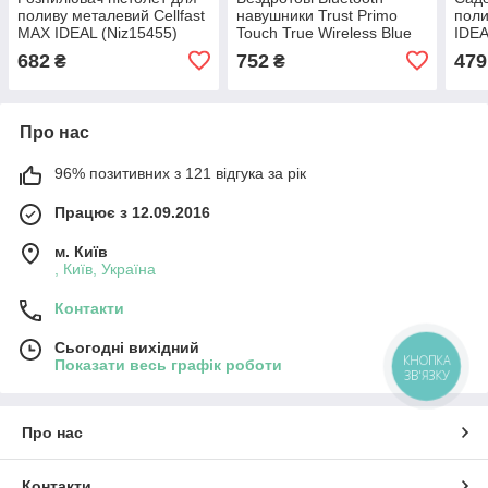
поливу металевий Cellfast
навушники Trust Primo
поли
МАХ IDEAL (Niz15455)
Touch True Wireless Blue
IDEA
(Niz15489)
682
752
479
₴
₴
Про нас
96% позитивних з 121 відгука за рік
Працює з 12.09.2016
м. Київ
, Київ, Україна
Контакти
Сьогодні вихідний
КНОПКА
Показати весь графік роботи
ЗВ'ЯЗКУ
Про нас
Контакти