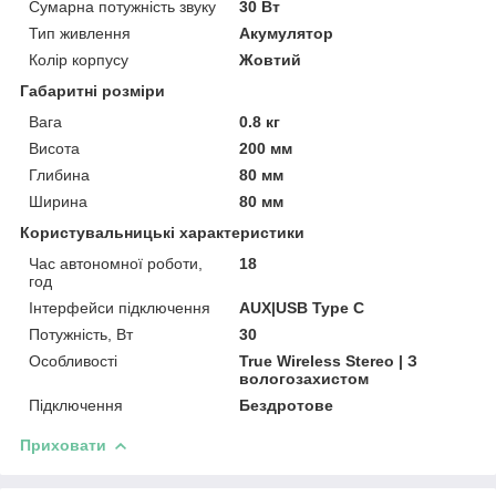
Сумарна потужність звуку
30 Вт
Тип живлення
Акумулятор
Колір корпусу
Жовтий
Габаритні розміри
Вага
0.8 кг
Висота
200 мм
Глибина
80 мм
Ширина
80 мм
Користувальницькі характеристики
Час автономної роботи,
18
год
Інтерфейси підключення
AUX|USB Type C
Потужність, Вт
30
Особливості
True Wireless Stereo | З
вологозахистом
Підключення
Бездротове
Приховати