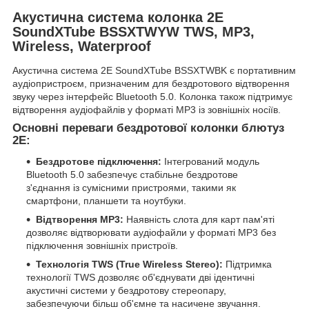
Акустична система колонка 2E
SoundXTube BSSXTWYW TWS, MP3,
Wireless, Waterproof
Акустична система 2E SoundXTube BSSXTWBK є портативним
аудіопристроєм, призначеним для бездротового відтворення
звуку через інтерфейс Bluetooth 5.0. Колонка також підтримує
відтворення аудіофайлів у форматі MP3 із зовнішніх носіїв.
Основні переваги бездротової колонки блютуз
2E:
Бездротове підключення:
Інтегрований модуль
Bluetooth 5.0 забезпечує стабільне бездротове
з'єднання із сумісними пристроями, такими як
смартфони, планшети та ноутбуки.
Відтворення MP3:
Наявність слота для карт пам'яті
дозволяє відтворювати аудіофайли у форматі MP3 без
підключення зовнішніх пристроїв.
Технологія TWS (True Wireless Stereo):
Підтримка
технології TWS дозволяє об'єднувати дві ідентичні
акустичні системи у бездротову стереопару,
забезпечуючи більш об'ємне та насичене звучання.