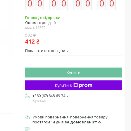
0
0
0
0
0
0
0
0
Готово до відправки
Оптом і в роздріб
Код:
iz16879
502 ₴
412 ₴
Показати оптові ціни
Купити
Купити з
+380 (67) 848-69-74
Kyivstar
повернення товару
протягом 14 днів
за домовленістю