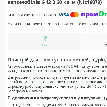
автомобілів 6-12 В 20 кв. м (Niz16879)
У компанії підключені електронні платежі. Тепер ви можете
Опис
Х
Пристрій для відлякування мишей, щурів, 
Автомобільний відлякувач гризунів AGC-04 – це сучасне та 
куниць, тхорів, ласок та інших шкідників, які так люблять х
Цей розумний прилад відлякує гризунів за допомогою ультра
постійно змінюється, створює нестерпне середовище для шк
широкому робочому діапазону температур (від -20 ° C до +8
безперервний захист.
Підключення ультразвукового відлякувача щу
Підключіть прилад до автомобільного акумулятора 12 В: