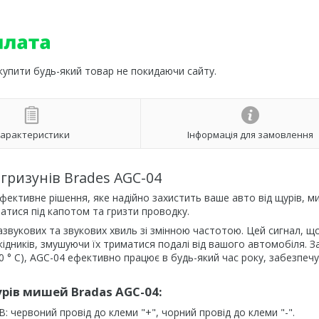
 купити будь-який товар не покидаючи сайту.
арактеристики
Інформація для замовлення
гризунів Brades AGC-04
ефективне рішення, яке надійно захистить ваше авто від щурів, м
оватися під капотом та гризти проводку.
звукових та звукових хвиль зі змінною частотою. Цей сигнал, щ
ідників, змушуючи їх триматися подалі від вашого автомобіля. З
0 ° C), AGC-04 ефективно працює в будь-який час року, забезпеч
рів мишей Bradas AGC-04:
 червоний провід до клеми "+", чорний провід до клеми "-".