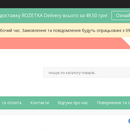
оставку ROZETKA Delivery всього за 49,50 грн!
Ознай
робочий час. Замовлення та повідомлення будуть опрацьовані з 0
 та оплата
Контакти
Відгуки про нас
Повернення та 