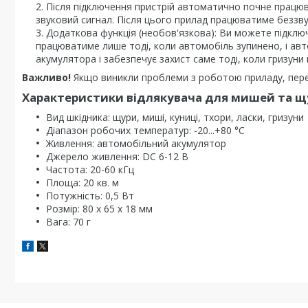
Після підключення пристрій автоматично почне працюва
звуковий сигнал. Після цього прилад працюватиме беззву
Додаткова функція (необов'язкова): Ви можете підключ
працюватиме лише тоді, коли автомобіль зупинено, і ав
акумулятора і забезпечує захист саме тоді, коли гризуни 
Важливо!
Якщо виникли проблеми з роботою приладу, перев
Характеристики відлякувача для мишей та щу
Вид шкідника: щури, миші, куниці, тхори, ласки, гризуни
Діапазон робочих температур: -20...+80 °С
Живлення: автомобільний акумулятор
Джерело живлення: DC 6-12 В
Частота: 20-60 кГц
Площа: 20 кв. м
Потужність: 0,5 Вт
Розмір: 80 х 65 х 18 мм
Вага: 70 г