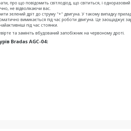
ти, про що повідомить світлодіод, що світиться, і одноразовий
чно, не відволікаючи вас.
ити зелений дріт до струму "+" двигуна. У такому випадку прила
томатично вимикається під час роботи двигуна. Це заощаджує за
найактивніші під час стоянки.
ірте та замініть вбудований запобіжник на червоному дроті.
рів Bradas AGC-04: