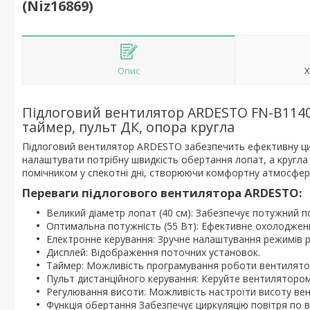
(Niz16869)
Опис
Х
Підлоговий вентилятор ARDESTO FN-B1140R,
таймер, пульт ДК, опора кругла
Підлоговий вентилятор ARDESTO забезпечить ефективну цирк
налаштувати потрібну швидкість обертання лопат, а кругла 
помічником у спекотні дні, створюючи комфортну атмосфер
Переваги підлогового вентилятора ARDESTO:
Великий діаметр лопат (40 см): Забезпечує потужний по
Оптимальна потужність (55 Вт): Ефективне охолодженн
Електронне керування: Зручне налаштування режимів 
Дисплей: Відображення поточних установок.
Таймер: Можливість програмування роботи вентилято
Пульт дистанційного керування: Керуйте вентилятором,
Регулювання висоти: Можливість настроїти висоту вен
Функція обертання Забезпечує циркуляцію повітря по вс