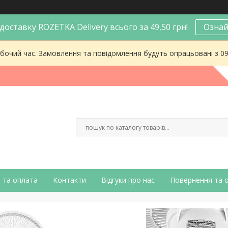
оставку ROZETKA Delivery всього за 49,50 грн!
Ознай
робочий час. Замовлення та повідомлення будуть опрацьовані з 0
 та оплата
Контакти
Відгуки про нас
Повернення та 