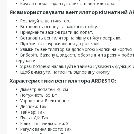
Кругла опора: гарантує стійкість вентилятора.
Як використовувати вентилятор кімнатний A
Розпакуйте вентилятор.
Встановіть основу та закріпіть стійку.
Приєднайте захисні грати до лопат.
Встановіть вентилятор на рівну стійку поверхню.
Підключіть шнур живлення до розетки.
Увімкніть вентилятор за допомогою кнопки на корпусі 
Виберіть бажану швидкість обертання та режим робот
керування.
У разі потреби налаштуйте таймер і увімкніть функцію
Щоб вимкнути, натисніть відповідну кнопку.
Характеристики вентилятора ARDESTO:
Діаметр лопатей: 40 см
Потужність: 55 Вт
Управління: Електронне
Дисплей: Так
Таймер: Так
Пульт ДК: Так
Кількість швидкостей: 3
Регулювання висоти: Так