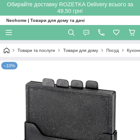
Обирайте доставку ROZETKA Delivery всього за
49,50 грн!
Neohome | Товари для дому та дачі
Товари та послуги
Товари для дому
Посуд
Кухон
–10%