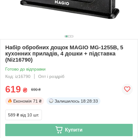
Набір обробних дощок MAGIO MG-1255B, 5
кухонних приладів, 4 дошки + підставка
(Niz16790)
Готово до відправки
Код: iz16790
Опт і роздріб
619
₴
690 ₴
Економія
71 ₴
Залишилось
18:28:32
589 ₴
від 10 шт.
Купити