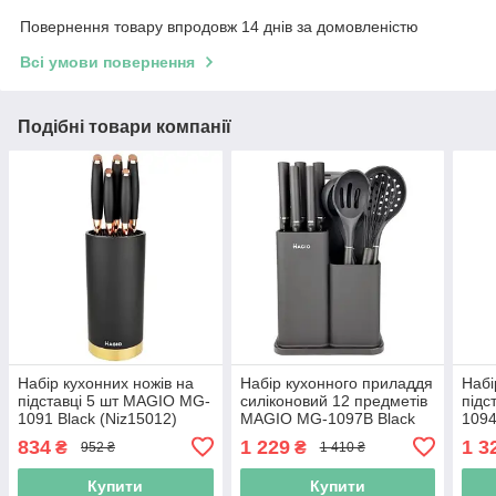
Повернення товару впродовж 14 днів за домовленістю
Всі умови повернення
Подібні товари компанії
Набір кухонних ножів на
Набір кухонного приладдя
Набі
підставці 5 шт MAGIO MG-
силіконовий 12 предметів
підс
1091 Black (Niz15012)
MAGIO MG-1097B Black
1094
(Niz15008)
834
1 229
1 3
₴
₴
952 ₴
1 410 ₴
Купити
Купити