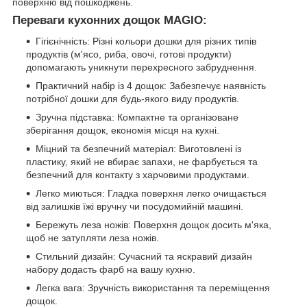
поверхню від пошкоджень.
Переваги кухонних дощок MAGIO:
Гігієнічність: Різні кольори дошки для різних типів
продуктів (м'ясо, риба, овочі, готові продукти)
допомагають уникнути перехресного забруднення.
Практичний набір із 4 дощок: Забезпечує наявність
потрібної дошки для будь-якого виду продуктів.
Зручна підставка: Компактне та організоване
зберігання дощок, економія місця на кухні.
Міцний та безпечний матеріал: Виготовлені із
пластику, який не вбирає запахи, не фарбується та
безпечний для контакту з харчовими продуктами.
Легко миються: Гладка поверхня легко очищається
від залишків їжі вручну чи посудомийній машині.
Бережуть леза ножів: Поверхня дощок досить м'яка,
щоб не затупляти леза ножів.
Стильний дизайн: Сучасний та яскравий дизайн
набору додасть фарб на вашу кухню.
Легка вага: Зручність використання та переміщення
дощок.