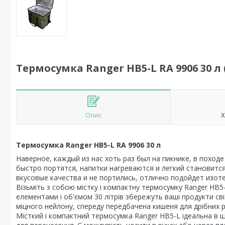
Термосумка Ranger HB5-L RA 9906 30 л 
Опис
Х
Термосумка Ranger HB5-L RA 9906 30 л
Наверное, каждый из нас хоть раз был на пикнике, в поход
быстро портятся, напитки нагреваются и легкий становитс
вкусовые качества и не портились, отлично подойдет изот
Візьміть з собою містку і компактну термосумку Ranger HB5-
елементами і об'ємом 30 літрів збережуть ваші продукти с
міцного нейлону, спереду передбачена кишеня для дрібних р
Місткий і компактний термосумка Ranger HB5-L ідеальна в