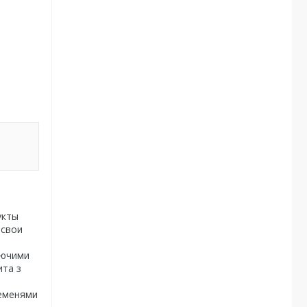
укты
 свои
ваючими
ита з
ременями