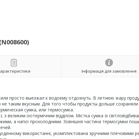
(N008600)
арактеристики
Інформація для замовлення
е или просто выезжал к водоему отдохнуть. В летнюю жару прод
я не таким вкусным. Для того чтобы продукты дольше сохраняли
ермическая сумка, или термосумка.
L з великим ізотермічним відділом. Містка сумка зі світловідби
віжими, а напої прохолодними. Зовнішня частина термосумки пош
ечей.
 щоденному використанні, укомплектована зручними плечовими 