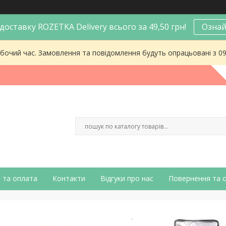
оставку ROZETKA Delivery всього за 49,50 грн!
Ознай
робочий час. Замовлення та повідомлення будуть опрацьовані з 0
 та оплата
Контакти
Відгуки про нас
Повернення та 