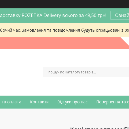
оставку ROZETKA Delivery всього за 49,50 грн!
Ознай
робочий час. Замовлення та повідомлення будуть опрацьовані з 0
 та оплата
Контакти
Відгуки про нас
Повернення та 