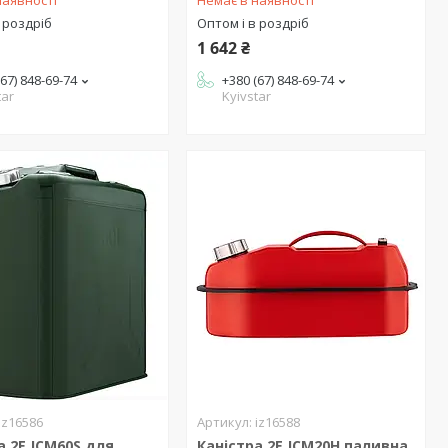
наявності
Немає в наявності
 роздріб
Оптом і в роздріб
1 642 ₴
(67) 848-69-74
+380 (67) 848-69-74
tar
Kyivstar
iz16586
iz16588
а 2E JCM60S для
Каністра 2E JCM20H паливна