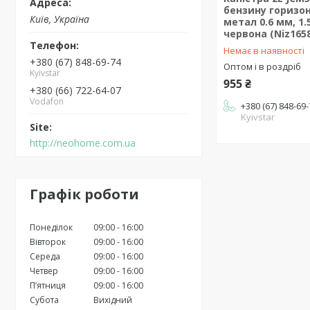
бензину горизон
Київ, Україна
метал 0.6 мм, 1.5
червона (Niz165
Немає в наявності
+380 (67) 848-69-74
Оптом і в роздріб
Kyivstar
955 ₴
+380 (66) 722-64-07
Vodafon
+380 (67) 848-69
Kyivstar
http://neohome.com.ua
Графік роботи
Понеділок
09:00
16:00
Вівторок
09:00
16:00
Середа
09:00
16:00
Четвер
09:00
16:00
Пʼятниця
09:00
16:00
Субота
Вихідний