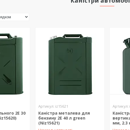
Каністри автомобі
iz15621
льного 2E 30
Каністра металева для
Каністр
iz15620)
бензину 2E 40 л green
вертика
(Niz15621)
мм, 2.3 