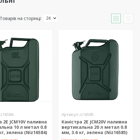
льні
iz16584
iz16585
а 2E JCM10V паливна
Каністра 2E JCM20V паливна
льна 10 л метал 0.8
вертикальна 20 л метал 0.8
кг, зелена (Niz16584)
мм, 3.6 кг, зелена (Niz16585)