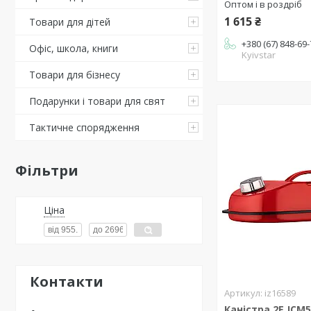
Оптом і в роздріб
1 615 ₴
Товари для дітей
+380 (67) 848-69
Офіс, школа, книги
Kyivstar
Товари для бізнесу
Подарунки і товари для свят
Тактичне спорядження
Фільтри
Ціна
Контакти
iz16589
Каністра 2E JCM