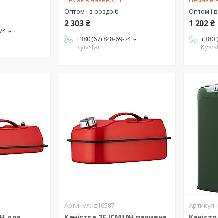
Немає в наявності
Немає в 
Оптом і в роздріб
Оптом і в
2 303 ₴
1 202 ₴
-74
+380 (67) 848-69-74
+380 
Kyivstar
Kyivs
iz16587
5H для
Каністра 2E JCM10H паливна
Каністр