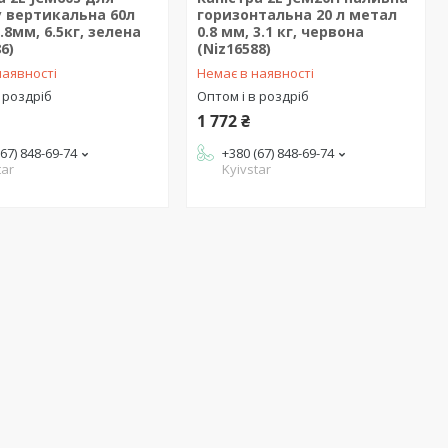
 вертикальна 60л
горизонтальна 20 л метал
.8мм, 6.5кг, зелена
0.8 мм, 3.1 кг, червона
6)
(Niz16588)
наявності
Немає в наявності
 роздріб
Оптом і в роздріб
1 772 ₴
(67) 848-69-74
+380 (67) 848-69-74
tar
Kyivstar