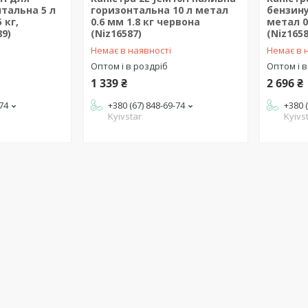
тальна 5 л
горизонтальна 10 л метал
бензину
 кг,
0.6 мм 1.8 кг червона
метал 0
89)
(Niz16587)
(Niz1658
Немає в наявності
Немає в 
Оптом і в роздріб
Оптом і в
1 339 ₴
2 696 ₴
-74
+380 (67) 848-69-74
+380 
Kyivstar
Kyivs