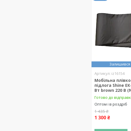
Залишився 
iz16154
Мобільна плівко
підлога Shine ЕК
Вт brown 220 В (
Готово до відправк
Оптом і в роздріб
1 435 ₴
1 300 ₴