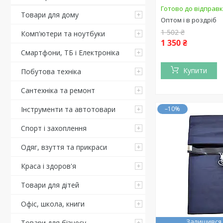
Готово до відправ
Товари для дому
Оптом і в роздріб
1 502 ₴
Комп'ютери та ноутбуки
1 350 ₴
Смартфони, ТБ і Електроніка
Купити
Побутова техніка
Сантехніка та ремонт
Інструменти та автотовари
–10%
Спорт і захоплення
Одяг, взуття та прикраси
Краса і здоров'я
Товари для дітей
Офіс, школа, книги
Залишився 
Товари для бізнесу