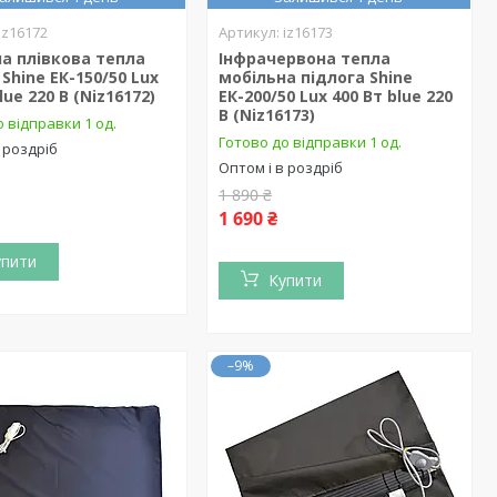
iz16172
iz16173
а плівкова тепла
Інфрачервона тепла
 Shine ЕК-150/50 Lux
мобільна підлога Shine
lue 220 В (Niz16172)
ЕК-200/50 Lux 400 Вт blue 220
В (Niz16173)
 відправки 1 од.
Готово до відправки 1 од.
 роздріб
Оптом і в роздріб
1 890 ₴
1 690 ₴
упити
Купити
–9%