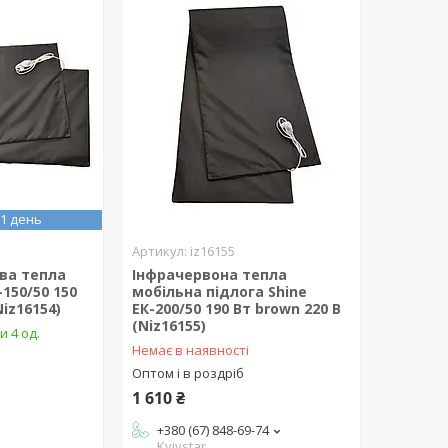
1 день
iz16155
ва тепла
Інфрачервона тепла
-150/50 150
мобільна підлога Shine
Niz16154)
ЕК-200/50 190 Вт brown 220 В
(Niz16155)
и 4 од.
Немає в наявності
Оптом і в роздріб
1 610 ₴
+380 (67) 848-69-74
Kyivstar