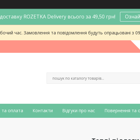
оставку ROZETKA Delivery всього за 49,50 грн!
Ознай
робочий час. Замовлення та повідомлення будуть опрацьовані з 0
 та оплата
Контакти
Відгуки про нас
Повернення та 