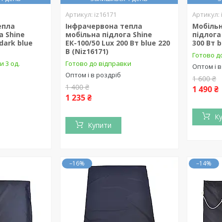
iz16171
епла
Інфрачервона тепла
Мобільн
а Shine
мобільна підлога Shine
підлога
 dark blue
ЕК-100/50 Lux 200 Вт blue 220
300 Вт b
В (Niz16171)
Готово до
и 3 од.
Готово до відправки
Оптом і в
Оптом і в роздріб
1 600 ₴
1 400 ₴
1 490 ₴
1 235 ₴
К
Купити
–16%
–14%