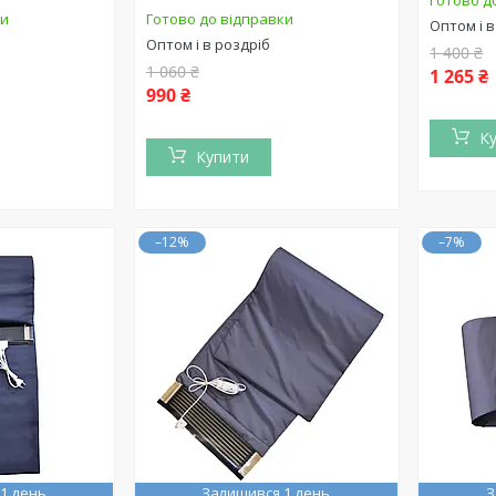
Готово до
ки
Готово до відправки
Оптом і в
Оптом і в роздріб
1 400 ₴
1 060 ₴
1 265 ₴
990 ₴
К
Купити
–12%
–7%
1 день
Залишився 1 день
З