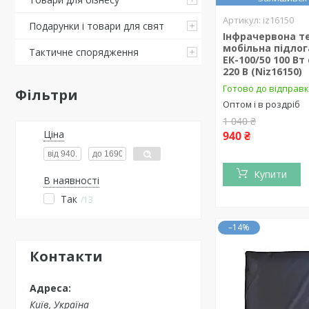
iz16150
Подарунки і товари для свят
Інфрачервона т
мобільна підлог
Тактичне спорядження
ЕК-100/50 100 Вт
220 В (Niz16150)
Готово до відправк
Фільтри
Оптом і в роздріб
1 040 ₴
Ціна
940 ₴
Купити
В наявності
Так
13
–14%
Контакти
Київ, Україна