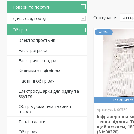
Товари та послуги
Дача, сад, город
Обігрів
–10%
Электропростыни
Електрогрілки
Електричні ковдри
Килимки з підігрівом
Настінні обігрівачі
Електросушарки для одягу та
взуття
Залишився 
Обігрів домашніх тварин і
iz00320
птахів
Інфрачервона м
Теплі підлоги
тепла підлога Tr
щоб лежати, 18
Обігрівачі
(Niz00320)