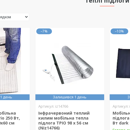
Теплі підлоги
–7%
–10%
1 день
Залишився 1 день
З
iz14766
обільна
Інфрачервоний теплий
Мобільн
io 250 Вт,
килим мобільна тепла
підлога
0х60 см
підлога ТРІО 98 х 56 см
Вт dark 
(Niz14766)