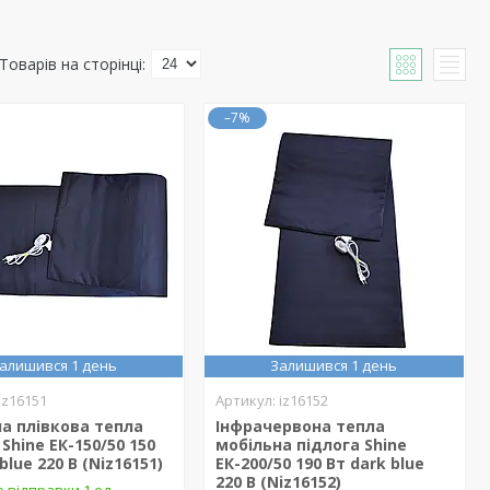
–7%
алишився 1 день
Залишився 1 день
iz16151
iz16152
а плівкова тепла
Інфрачервона тепла
 Shine ЕК-150/50 150
мобільна підлога Shine
blue 220 В (Niz16151)
ЕК-200/50 190 Вт dark blue
220 В (Niz16152)