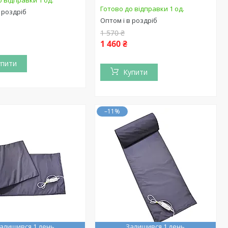
 відправки 1 од.
Готово до відправки 1 од.
 роздріб
Оптом і в роздріб
1 570 ₴
1 460 ₴
упити
Купити
–11%
алишився 1 день
Залишився 1 день