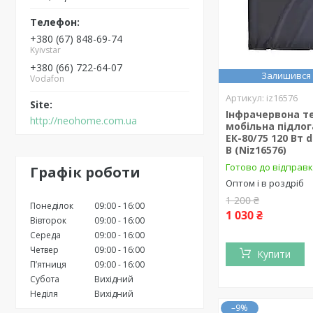
+380 (67) 848-69-74
Kyivstar
+380 (66) 722-64-07
Залишився 
Vodafon
iz16576
Інфрачервона т
http://neohome.com.ua
мобільна підлог
ЕК-80/75 120 Вт d
В (Niz16576)
Готово до відправк
Графік роботи
Оптом і в роздріб
1 200 ₴
Понеділок
09:00
16:00
1 030 ₴
Вівторок
09:00
16:00
Середа
09:00
16:00
Четвер
09:00
16:00
Купити
Пʼятниця
09:00
16:00
Субота
Вихідний
Неділя
Вихідний
–9%