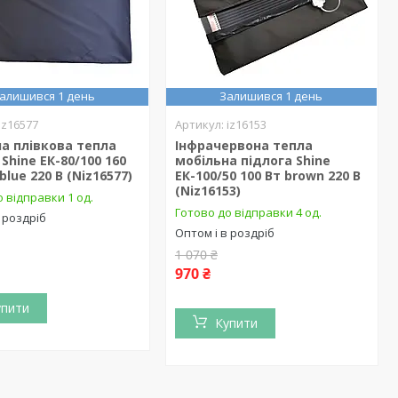
алишився 1 день
Залишився 1 день
iz16577
iz16153
а плівкова тепла
Інфрачервона тепла
 Shine ЕК-80/100 160
мобільна підлога Shine
blue 220 В (Niz16577)
ЕК-100/50 100 Вт brown 220 В
(Niz16153)
 відправки 1 од.
Готово до відправки 4 од.
 роздріб
Оптом і в роздріб
1 070 ₴
970 ₴
упити
Купити