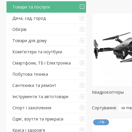
Товари та послуги
Дача, сад, город
Обігрів
Товари для дому
Комп'ютери та ноутбуки
Смартфони, ТБ і Електроніка
Побутова техніка
Сантехніка та ремонт
Квадрокоптеры
Інструменти та автотовари
Спорт і захоплення
Одяг, взуття та прикраси
–7%
Краса і здоров'я