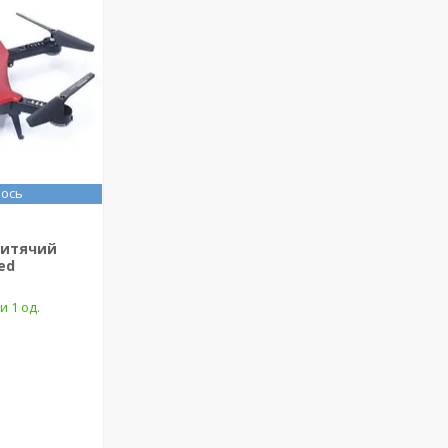
ось
дитячий
Red
и 1 од.