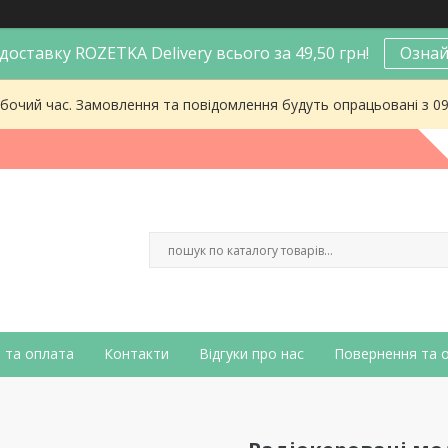
оставку ROZETKA Delivery всього за 49,50 грн!
Ознай
робочий час. Замовлення та повідомлення будуть опрацьовані з 0
 та оплата
Контакти
Відгуки про нас
Повернення та 