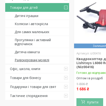
Товари для дітей
Дитячі іграшки
Коляски і автокрісла
Для самих маленьких
Прогулянки і активний
відпочинок
Залишил
Дитяча кімната
iz00416
Квадрокоптер 
Радіокеровані моделі
Lishitoys L6060 
(Niz00416)
Офіс, школа, книги
Готово до відправк
Товари для бізнесу
Оптом і в роздріб
1 806 ₴
Подарунки і товари для свят
1 686 ₴
Тактичне спорядження
Купити