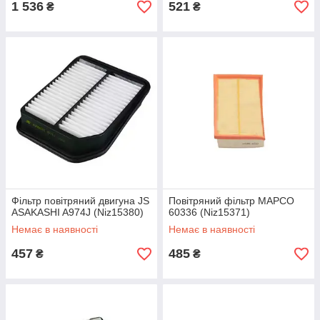
1 536
521
₴
₴
Фільтр повітряний двигуна JS
Повітряний фільтр MAPCO
ASAKASHI A974J (Niz15380)
60336 (Niz15371)
Немає в наявності
Немає в наявності
457
485
₴
₴