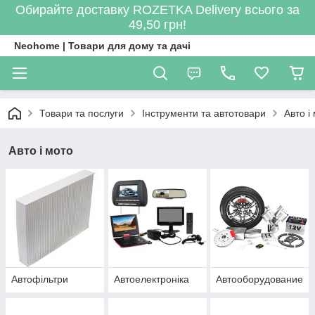
Обирайте доставку ROZETKA Delivery всього за
49,50 грн!
Neohome | Товари для дому та дачі
Товари та послуги
Інструменти та автотовари
Авто і
Авто і мото
Автофільтри
Автоелектроніка
Автооборудование