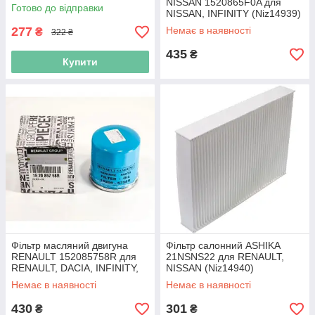
NISSAN 1520865F0A для
Готово до відправки
NISSAN, INFINITY (Niz14939)
277
Немає в наявності
₴
322 ₴
435
₴
Купити
Фільтр масляний двигуна
Фільтр салонний ASHIKA
RENAULT 152085758R для
21NSNS22 для RENAULT,
RENAULT, DACIA, INFINITY,
NISSAN (Niz14940)
NISSAN (Niz14938)
Немає в наявності
Немає в наявності
430
301
₴
₴