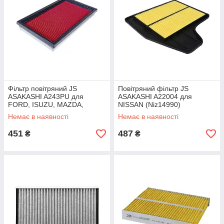
Фільтр повітряний JS
Повітряний фільтр JS
ASAKASHI A243PU для
ASAKASHI A22004 для
FORD, ISUZU, MAZDA,
NISSAN (Niz14990)
NISSAN, SUBARU, SUZUKI
Немає в наявності
Немає в наявності
(Niz14989)
451
487
₴
₴