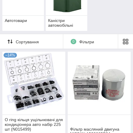
Автотовари
Каністри
автомобільні
Сортування
0
Фільтри
–14%
O ring кільця ущільнювачі для
кондиціонера авто набір 225
шт (N015499)
Фільтр масляний двигуна