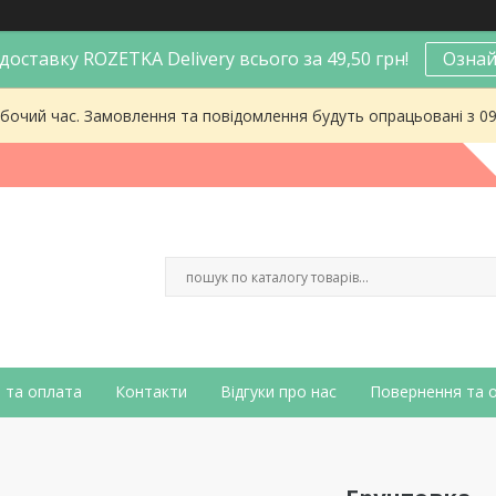
оставку ROZETKA Delivery всього за 49,50 грн!
Ознай
робочий час. Замовлення та повідомлення будуть опрацьовані з 0
 та оплата
Контакти
Відгуки про нас
Повернення та 