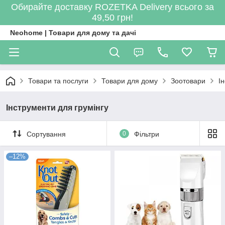
Обирайте доставку ROZETKA Delivery всього за
49,50 грн!
Neohome | Товари для дому та дачі
Товари та послуги
Товари для дому
Зоотовари
І
Інструменти для грумінгу
Сортування
0
Фільтри
–12%