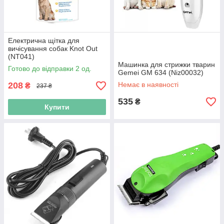
Електрична щітка для
вичісування собак Knot Out
(NT041)
Машинка для стрижки тварин
Готово до відправки 2 од.
Gemei GM 634 (Niz00032)
208
Немає в наявності
₴
237 ₴
535
₴
Купити