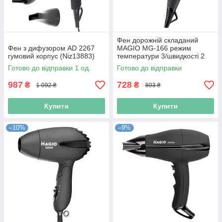
Фен дорожній складаний
Фен з дифузором AD 2267
MAGIO MG-166 режим
гумовий корпус (Niz13883)
температури 3/швидкості 2
Black (Niz14131)
Готово до відправки 1 од.
Готово до відправки
987
728
₴
₴
1 092 ₴
803 ₴
Купити
Купити
–10%
–9%