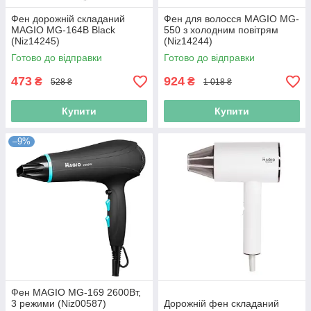
Фен дорожній складаний
Фен для волосся MAGIO MG-
MAGIO MG-164B Black
550 з холодним повітрям
(Niz14245)
(Niz14244)
Готово до відправки
Готово до відправки
473
924
₴
₴
528 ₴
1 018 ₴
Купити
Купити
–9%
Фен MAGIO MG-169 2600Вт,
3 режими (Niz00587)
Дорожній фен складаний