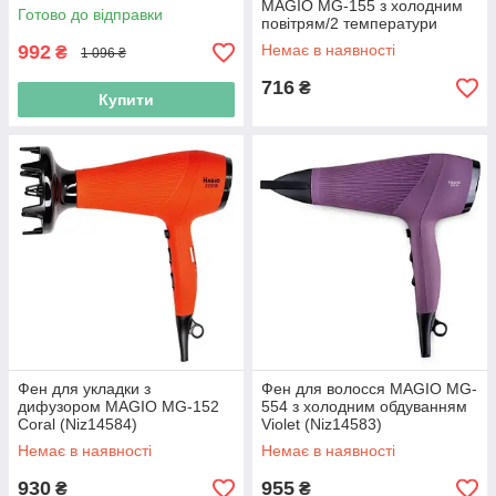
MAGIO МG-155 з холодним
Готово до відправки
повітрям/2 температури
White (Niz14132)
992
Немає в наявності
₴
1 096 ₴
716
₴
Купити
Фен для укладки з
Фен для волосся MAGIO MG-
дифузором MAGIO МG-152
554 з холодним обдуванням
Coral (Niz14584)
Violet (Niz14583)
Немає в наявності
Немає в наявності
930
955
₴
₴