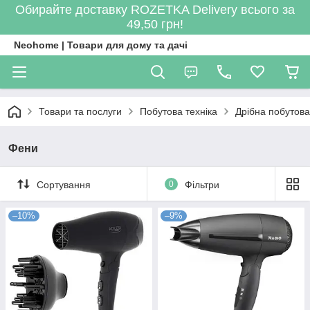
Обирайте доставку ROZETKA Delivery всього за
49,50 грн!
Neohome | Товари для дому та дачі
Товари та послуги
Побутова техніка
Дрібна побутова
Фени
Сортування
0
Фільтри
–10%
–9%