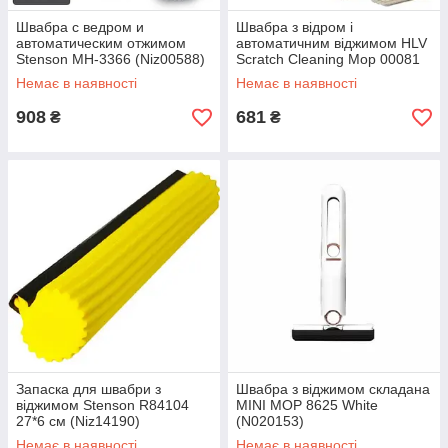
Швабра с ведром и
Швабра з відром і
автоматическим отжимом
автоматичним віджимом HLV
Stenson MH-3366 (Niz00588)
Scratch Cleaning Mop 00081
Beige (N011304)
Немає в наявності
Немає в наявності
908
681
₴
₴
Запаска для швабри з
Швабра з віджимом складана
віджимом Stenson R84104
MINI MOP 8625 White
27*6 см (Niz14190)
(N020153)
Немає в наявності
Немає в наявності