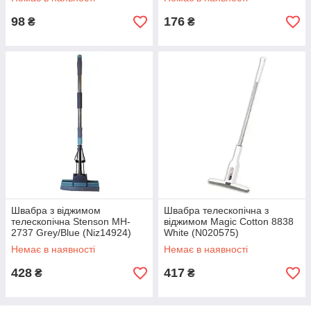
98
176
₴
₴
Швабра з віджимом
Швабра телескопічна з
телескопічна Stenson MH-
віджимом Magic Cotton 8838
2737 Grey/Blue (Niz14924)
White (N020575)
Немає в наявності
Немає в наявності
428
417
₴
₴