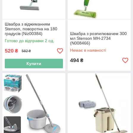
Швабра з віджиманням
Stenson, поворотна на 180
градусів (Niz00384)
Швабра з розпилювачем 300
мл Stenson MH-2734
Готово до відправки 2 од.
(N008466)
520
Немає в наявності
₴
582 ₴
494
₴
Купити